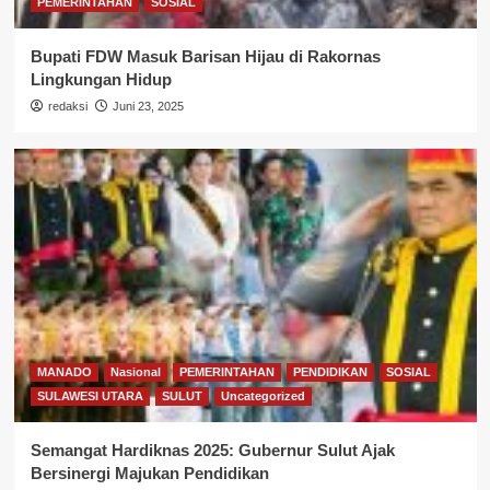
PEMERINTAHAN
SOSIAL
Bupati FDW Masuk Barisan Hijau di Rakornas
Lingkungan Hidup
redaksi
Juni 23, 2025
MANADO
Nasional
PEMERINTAHAN
PENDIDIKAN
SOSIAL
SULAWESI UTARA
SULUT
Uncategorized
Semangat Hardiknas 2025: Gubernur Sulut Ajak
Bersinergi Majukan Pendidikan