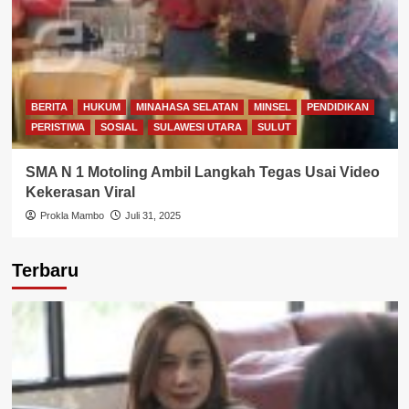
BERITA
HUKUM
MINAHASA SELATAN
MINSEL
PENDIDIKAN
PERISTIWA
SOSIAL
SULAWESI UTARA
SULUT
SMA N 1 Motoling Ambil Langkah Tegas Usai Video
Kekerasan Viral
Prokla Mambo
Juli 31, 2025
Terbaru