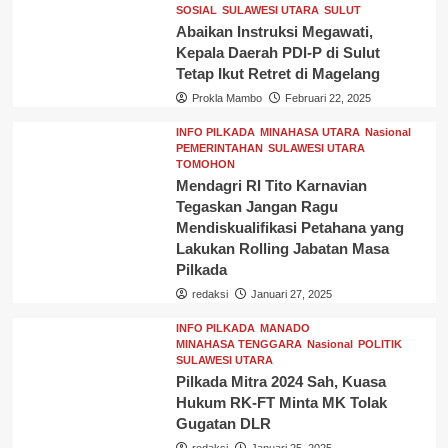
SOSIAL
SULAWESI UTARA
SULUT
Abaikan Instruksi Megawati,
Kepala Daerah PDI-P di Sulut
Tetap Ikut Retret di Magelang
Prokla Mambo
Februari 22, 2025
INFO PILKADA
MINAHASA UTARA
Nasional
PEMERINTAHAN
SULAWESI UTARA
TOMOHON
Mendagri RI Tito Karnavian
Tegaskan Jangan Ragu
Mendiskualifikasi Petahana yang
Lakukan Rolling Jabatan Masa
Pilkada
redaksi
Januari 27, 2025
INFO PILKADA
MANADO
MINAHASA TENGGARA
Nasional
POLITIK
SULAWESI UTARA
Pilkada Mitra 2024 Sah, Kuasa
Hukum RK-FT Minta MK Tolak
Gugatan DLR
redaksi
Januari 25, 2025