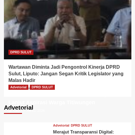
DPRD SULUT
Wartawan Diminta Jadi Pengontrol Kinerja DPRD
Sulut, Liputo: Jangan Segan Kritik Legislator yang
Malas Hadir
Advetorial
DPRD SULUT
villio
Juli 28, 2026
DPRD Sulut Gelar RDP Lintas Komisi, Tindak
Lanjut Aspirasi Warga Titiwungen
Advetorial
villio
Juli 22, 2026
Advetorial
DPRD SULUT
Merajut Transparansi Digital: