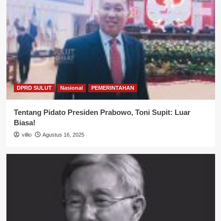
Louis Schramm Ingatkan Wartawan
Jaga Kaidah Penulisan, Pesan
Khusus untuk FORWARD Sulut
3
DPRD SULUT
Minta Postur KUA-PPAS 2027
Dibedah, Makisanti: APBD Harus
Kembali ke Rakyat
4
DPRD SULUT
Nasional
PEMERINTAHAN
DPRD SULUT
Pierre Makisanti Kritisi KUA-PPAS
Tentang Pidato Presiden Prabowo, Toni Supit: Luar
Sulut 2027: Belanja Pegawai
Biasa!
Dominan, Anggaran Kerakyatan
5
Minim
villio
Agustus 16, 2025