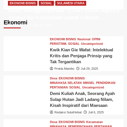
Prokla Mambo
Mei 2, 2025
EKONOMI BISNIS
SOSIAL
SULAWESI UTARA
Debut Menggemparkan: ICONV Model Agency
Angkat Isu Kesetaraan Lewat Catwalk
Ekonomi
villio
Desember 10, 2025
EKONOMI BISNIS
Nasional
OPINI
PERISTIWA
SOSIAL
Uncategorized
Kwik Kian Gie Wafat: Intelektual
Kritis dan Penjaga Prinsip yang
Tak Tergantikan
Prokla Mambo
Juli 29, 2025
Desa
EKONOMI BISNIS
MINAHASA SELATAN
MINSEL
PENDIDIKAN
PERTANIAN
SOSIAL
Uncategorized
Demi Kuliah Anak, Seorang Ayah
Sulap Hutan Jadi Ladang Nilam,
Kisah Inspiratif dari Maesaan
Redaksi SulutHebat
Juli 6, 2025
Desa
EKONOMI BISNIS
Kecamatan
MINAHASA
PEMERINTAHAN
PERTANIAN