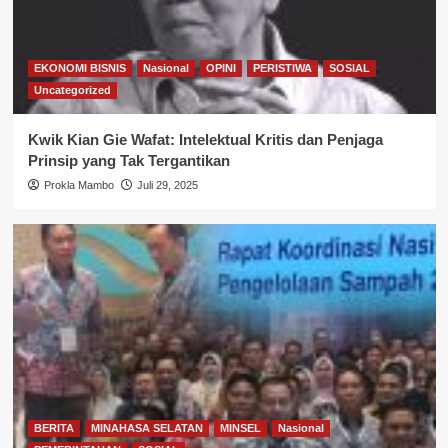
EKONOMI BISNIS
Nasional
OPINI
PERISTIWA
SOSIAL
Uncategorized
Kwik Kian Gie Wafat: Intelektual Kritis dan Penjaga
Prinsip yang Tak Tergantikan
Prokla Mambo
Juli 29, 2025
BERITA
MINAHASA SELATAN
MINSEL
Nasional