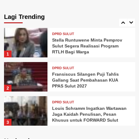
Pierre Makisanti Kritisi KUA-PPAS
Sulut 2027: Belanja Pegawai
Dominan, Anggaran Kerakyatan
Lagi Trending
5
Minim
DPRD SULUT
Stella Runtuwene Minta Pemprov
Sulut Segera Realisasi Program
RTLH Bagi Warga
1
DPRD SULUT
Fransiscus Silangen Puji Tahlis
Gallang Saat Pembahasan KUA
PPAS Sulut 2027
2
DPRD SULUT
Louis Schramm Ingatkan Wartawan
Jaga Kaidah Penulisan, Pesan
Khusus untuk FORWARD Sulut
3
DPRD SULUT