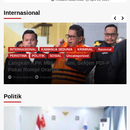
Internasional
INTERNASIONAL
KAWANUA SEDUNIA
KRIMINAL
Nasional
PERISTIWA
POLITIK
SOSIAL
Uncategorized
Langkah KPK Makin Tajam, Sekjen PDI-P
Pakai Rompi Oranye
Prokla Mambo
Februari 20, 2025
Politik