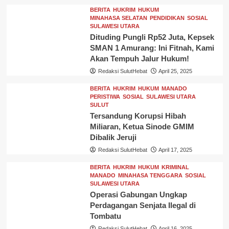
BERITA
HUKRIM
HUKUM
MINAHASA SELATAN
PENDIDIKAN
SOSIAL
SULAWESI UTARA
Dituding Pungli Rp52 Juta, Kepsek
SMAN 1 Amurang: Ini Fitnah, Kami
Akan Tempuh Jalur Hukum!
Redaksi SulutHebat
April 25, 2025
BERITA
HUKRIM
HUKUM
MANADO
PERISTIWA
SOSIAL
SULAWESI UTARA
SULUT
Tersandung Korupsi Hibah
Miliaran, Ketua Sinode GMIM
Dibalik Jeruji
Redaksi SulutHebat
April 17, 2025
BERITA
HUKRIM
HUKUM
KRIMINAL
MANADO
MINAHASA TENGGARA
SOSIAL
SULAWESI UTARA
Operasi Gabungan Ungkap
Perdagangan Senjata Ilegal di
Tombatu
Redaksi SulutHebat
April 16, 2025