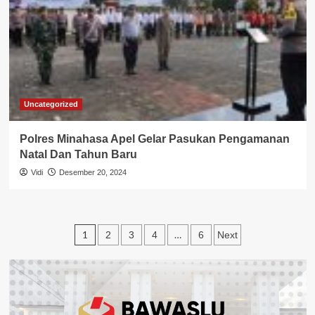
Uncategorized
Polres Minahasa Apel Gelar Pasukan Pengamanan
Natal Dan Tahun Baru
Vidi
Desember 20, 2024
Paginasi
1
…
2
3
4
6
Next
pos