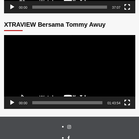
00:00
37:07
XTRAVIEW Bersama Tommy Awuy
Pemutar
Video
00:00
01:43:54
Instagram
Facebook