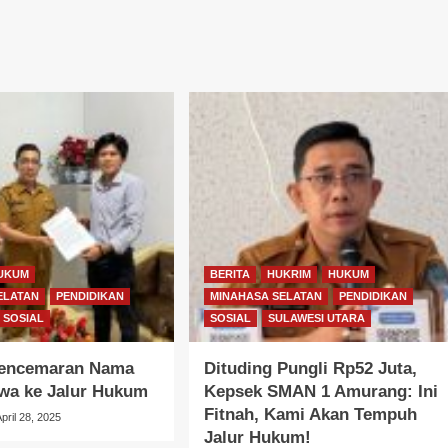
UKUM
BERITA
HUKRIM
HUKUM
ELATAN
PENDIDIKAN
MINAHASA SELATAN
PENDIDIKAN
SOSIAL
SOSIAL
SULAWESI UTARA
encemaran Nama
Dituding Pungli Rp52 Juta,
awa ke Jalur Hukum
Kepsek SMAN 1 Amurang: Ini
Fitnah, Kami Akan Tempuh
April 28, 2025
Jalur Hukum!