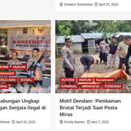
Redaksi SulutHebat
April 25, 2025
KRIM
HUKUM
MANADO
TENGGARA
SOSIAL
HUKRIM
HUKUM
Kecamatan
TARA
KRIMINAL
MINAHASA
TONDANO
Gabungan Ungkap
Motif Dendam: Penikaman
an Senjata Ilegal di
Brutal Terjadi Saat Pesta
Miras
utHebat
April 16, 2025
Prokla Mambo
April 7, 2025