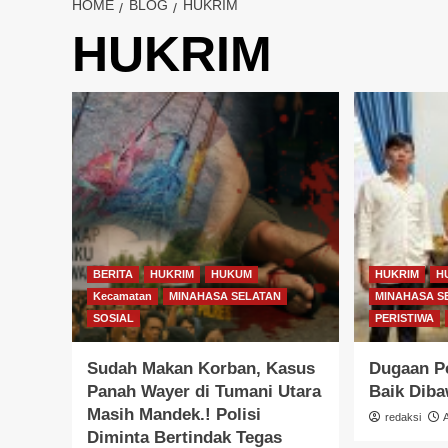
HOME
BLOG
HUKRIM
HUKRIM
BERITA
HUKRIM
HUKUM
HUKRIM
H
Kecamatan
MINAHASA SELATAN
MINAHASA S
SOSIAL
PERISTIWA
Sudah Makan Korban, Kasus
Dugaan P
Panah Wayer di Tumani Utara
Baik Dib
Masih Mandek.! Polisi
redaksi
Diminta Bertindak Tegas