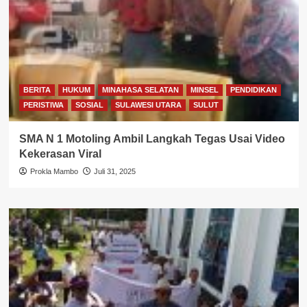
BERITA
HUKUM
MINAHASA SELATAN
MINSEL
PENDIDIKAN
PERISTIWA
SOSIAL
SULAWESI UTARA
SULUT
SMA N 1 Motoling Ambil Langkah Tegas Usai Video
Kekerasan Viral
Prokla Mambo
Juli 31, 2025