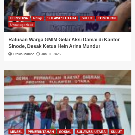
PERISTIWA
Religi
SULAWESI UTARA
SULUT
TOMOHON
Uncategorized
Ratusan Warga GMIM Gelar Aksi Damai di Kantor
Sinode, Desak Ketua Hein Arina Mundur
Prokla Mambo
Juni 11, 2025
MINSEL
PEMERINTAHAN
SOSIAL
SULAWESI UTARA
SULUT