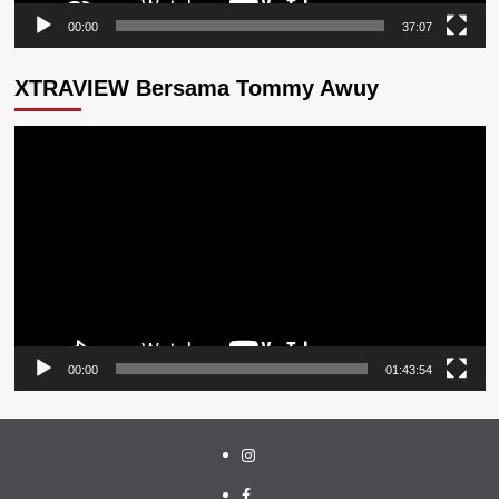
00:00
37:07
XTRAVIEW Bersama Tommy Awuy
Pemutar
Video
00:00
01:43:54
Instagram
Facebook