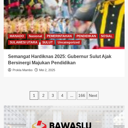
MANADO
Nasional
PEMERINTAHAN
PENDIDIKAN
SOSIAL
SULAWESI UTARA
SULUT
Uncategorized
Semangat Hardiknas 2025: Gubernur Sulut Ajak
Bersinergi Majukan Pendidikan
Prokla Mambo
Mei 2, 2025
Paginasi
1
…
2
3
4
166
Next
pos