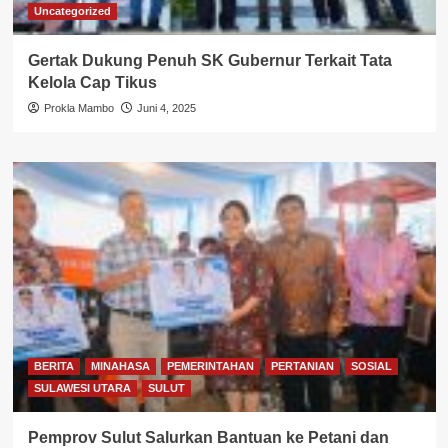
Uncategorized
Gertak Dukung Penuh SK Gubernur Terkait Tata
Kelola Cap Tikus
Prokla Mambo
Juni 4, 2025
BERITA
MINAHASA
PEMERINTAHAN
PERTANIAN
SOSIAL
SULAWESI UTARA
SULUT
Pemprov Sulut Salurkan Bantuan ke Petani dan