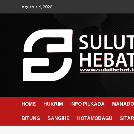
Skip
Agustus 6, 2026
to
content
HOME
HUKRIM
INFO PILKADA
MANADO
BITUNG
SANGIHE
KOTAMOBAGU
SITA