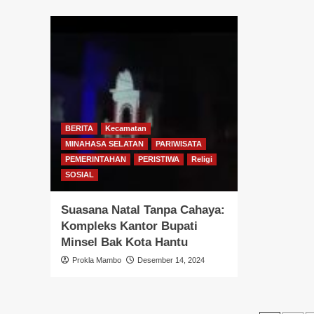
BERITA
Kecamatan
MINAHASA SELATAN
PARIWISATA
PEMERINTAHAN
PERISTIWA
Religi
SOSIAL
Suasana Natal Tanpa Cahaya:
Kompleks Kantor Bupati
Minsel Bak Kota Hantu
Prokla Mambo
Desember 14, 2024