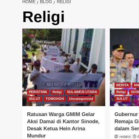
HOME
BLOG
RELIGI
Religi
BERITA
M
PERISTIWA
Religi
SULAWESI UTARA
Religi
SOS
SULUT
TOMOHON
Uncategorized
SULUT
Ratusan Warga GMIM Gelar
Gubernur
Aksi Damai di Kantor Sinode,
Remaja G
Desak Ketua Hein Arina
dalam Se
Mundur
redaksi