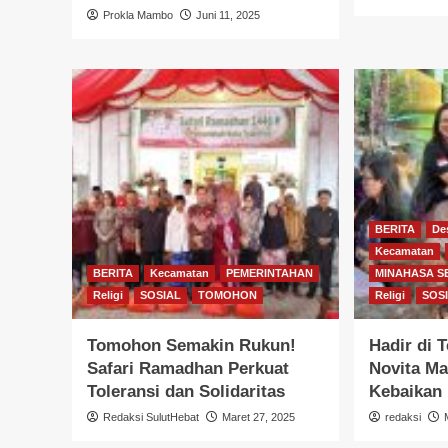
Prokla Mambo
Juni 11, 2025
BERITA
De
Kecamatan
BERITA
Kecamatan
PEMERINTAHAN
MINAHASA S
Religi
SOSIAL
TOMOHON
Religi
SOS
Tomohon Semakin Rukun!
Hadir di 
Safari Ramadhan Perkuat
Novita Ma
Toleransi dan Solidaritas
Kebaikan 
Redaksi SulutHebat
Maret 27, 2025
redaksi