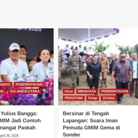
ANADO
PEMERINTAHAN
IAL
SULAWESI UTARA
Desa
MINAHASA
PEMERINTAHAN
PERISTIWA
Religi
SOSIAL
 Yulius Bangga:
Bersinar di Tengah
MIM Jadi Contoh
Lapangan: Suara Iman
mangat Paskah
Pemuda GMIM Gema di
Sonder
April 26, 2025