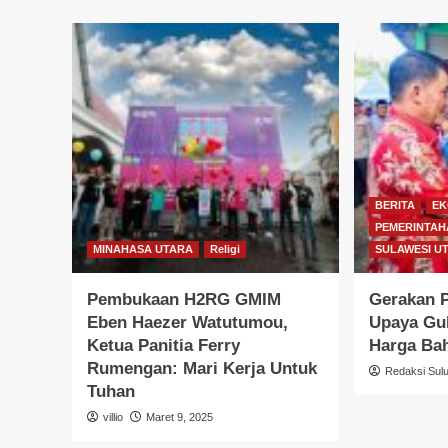
BERITA
EK
PEMERINTAH
MINAHASA UTARA
Religi
SULAWESI U
Pembukaan H2RG GMIM
Gerakan 
Eben Haezer Watutumou,
Upaya Gu
Ketua Panitia Ferry
Harga Ba
Rumengan: Mari Kerja Untuk
Redaksi Sul
Tuhan
villio
Maret 9, 2025