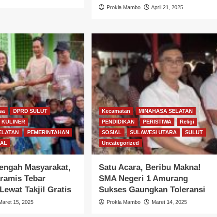
Prokla Mambo
April 21, 2025
sa
DPRD SULUT
Kecamatan
MINAHASA SELATAN
KULINER
PENDIDIKAN
PERISTIWA
Religi
ELATAN
PEMERINTAHAN
SOSIAL
SULAWESI UTARA
SULUT
IAL
Uncategorized
Tengah Masyarakat,
Satu Acara, Beribu Makna!
ramis Tebar
SMA Negeri 1 Amurang
Lewat Takjil Gratis
Sukses Gaungkan Toleransi
Maret 15, 2025
Prokla Mambo
Maret 14, 2025