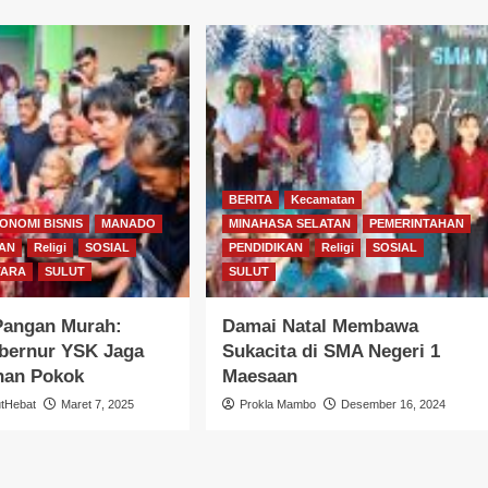
BERITA
Kecamatan
ONOMI BISNIS
MANADO
MINAHASA SELATAN
PEMERINTAHAN
AN
Religi
SOSIAL
PENDIDIKAN
Religi
SOSIAL
TARA
SULUT
SULUT
Pangan Murah:
Damai Natal Membawa
bernur YSK Jaga
Sukacita di SMA Negeri 1
han Pokok
Maesaan
utHebat
Maret 7, 2025
Prokla Mambo
Desember 16, 2024