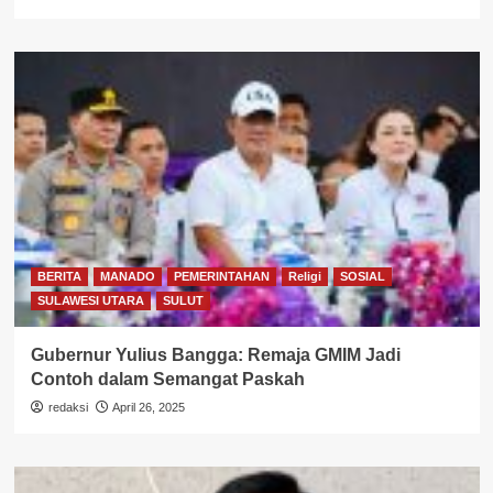
BERITA
MANADO
PEMERINTAHAN
Religi
SOSIAL
SULAWESI UTARA
SULUT
Gubernur Yulius Bangga: Remaja GMIM Jadi
Contoh dalam Semangat Paskah
redaksi
April 26, 2025