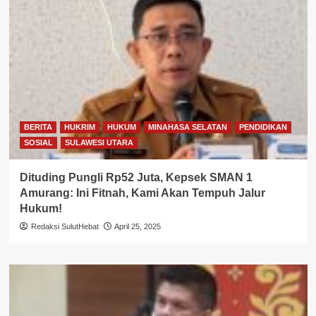
BERITA
HUKRIM
HUKUM
MINAHASA SELATAN
PENDIDIKAN
SOSIAL
SULAWESI UTARA
Dituding Pungli Rp52 Juta, Kepsek SMAN 1
Amurang: Ini Fitnah, Kami Akan Tempuh Jalur
Hukum!
Redaksi SulutHebat
April 25, 2025