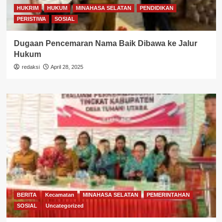
HUKRIM
HUKUM
MINAHASA SELATAN
PENDIDIKAN
PERISTIWA
SOSIAL
Dugaan Pencemaran Nama Baik Dibawa ke Jalur
Hukum
redaksi
April 28, 2025
BERITA
Kecamatan
MINAHASA SELATAN
PEMERINTAHAN
SOSIAL
Uncategorized