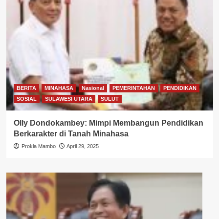
BERITA
MINAHASA
Nasional
PEMERINTAHAN
PENDIDIKAN
SOSIAL
SULAWESI UTARA
SULUT
Olly Dondokambey: Mimpi Membangun Pendidikan
Berkarakter di Tanah Minahasa
Prokla Mambo
April 29, 2025