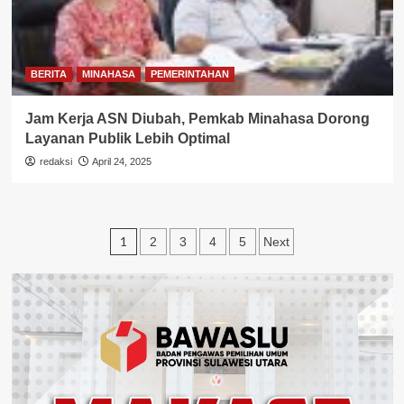
BERITA
MINAHASA
PEMERINTAHAN
Jam Kerja ASN Diubah, Pemkab Minahasa Dorong
Layanan Publik Lebih Optimal
redaksi
April 24, 2025
Paginasi
1
2
3
4
5
Next
pos