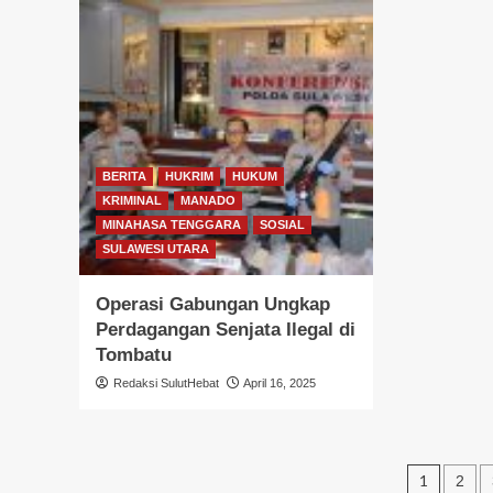
BERITA
HUKRIM
HUKUM
KRIMINAL
MANADO
MINAHASA TENGGARA
SOSIAL
SULAWESI UTARA
Operasi Gabungan Ungkap
Perdagangan Senjata Ilegal di
Tombatu
Redaksi SulutHebat
April 16, 2025
Pagin
1
2