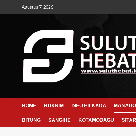
Skip
Agustus 7, 2026
to
content
HOME
HUKRIM
INFO PILKADA
MANADO
BITUNG
SANGIHE
KOTAMOBAGU
SITA