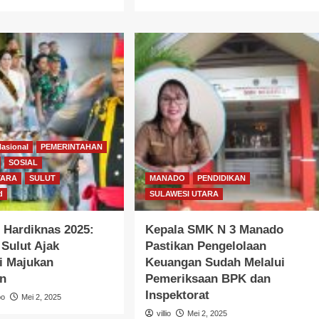
Nasional
PEMERINTAHAN
SOSIAL
TARA
SULUT
MANADO
PENDIDIKAN
d
SULAWESI UTARA
 Hardiknas 2025:
Kepala SMK N 3 Manado
Sulut Ajak
Pastikan Pengelolaan
i Majukan
Keuangan Sudah Melalui
an
Pemeriksaan BPK dan
Inspektorat
bo
Mei 2, 2025
villio
Mei 2, 2025