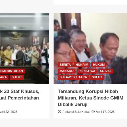
BERITA
HUKRIM
HUKUM
PEMERINTAHAN
MANADO
PERISTIWA
SOSIAL
TARA
SULUT
SULAWESI UTARA
SULUT
k 20 Staf Khusus,
Tersandung Korupsi Hibah
uat Pemerintahan
Miliaran, Ketua Sinode GMIM
Dibalik Jeruji
April 22, 2025
Redaksi SulutHebat
April 17, 2025