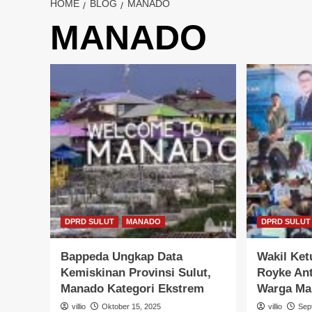
HOME
BLOG
MANADO
MANADO
DPRD SULUT
MANADO
DPRD SULUT
Bappeda Ungkap Data
Wakil Ke
Kemiskinan Provinsi Sulut,
Royke Ant
Manado Kategori Ekstrem
Warga Ma
villio
Oktober 15, 2025
villio
Sep