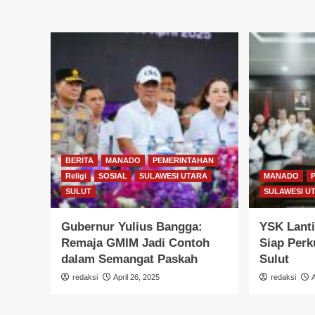
BERITA
MANADO
PEMERINTAHAN
Religi
SOSIAL
SULAWESI UTARA
MANADO
SULUT
SULAWESI U
Gubernur Yulius Bangga:
YSK Lanti
Remaja GMIM Jadi Contoh
Siap Perk
dalam Semangat Paskah
Sulut
redaksi
April 26, 2025
redaksi