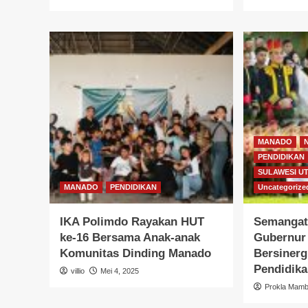
MANADO
PENDIDIKAN
SULAWESI U
MANADO
PENDIDIKAN
Uncategorize
IKA Polimdo Rayakan HUT
Semangat
ke-16 Bersama Anak-anak
Gubernur 
Komunitas Dinding Manado
Bersinerg
Pendidik
villio
Mei 4, 2025
Prokla Mam