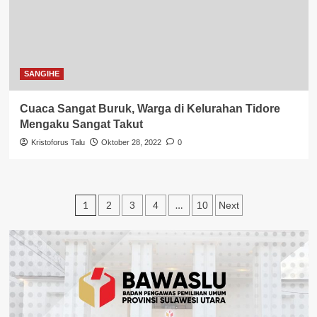
SANGIHE
Cuaca Sangat Buruk, Warga di Kelurahan Tidore
Mengaku Sangat Takut
Kristoforus Talu
Oktober 28, 2022
0
Paginasi
1
…
2
3
4
10
Next
pos