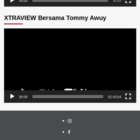
00:00
37:07
XTRAVIEW Bersama Tommy Awuy
Pemutar
Video
00:00
01:43:54
Instagram
Facebook