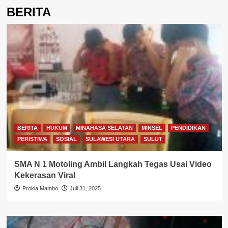
BERITA
BERITA
HUKUM
MINAHASA SELATAN
MINSEL
PENDIDIKAN
PERISTIWA
SOSIAL
SULAWESI UTARA
SULUT
SMA N 1 Motoling Ambil Langkah Tegas Usai Video
Kekerasan Viral
Prokla Mambo
Juli 31, 2025