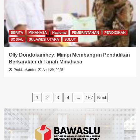
BERITA
MINAHASA
Nasional
PEMERINTAHAN
PENDIDIKAN
SOSIAL
SULAWESI UTARA
SULUT
Olly Dondokambey: Mimpi Membangun Pendidikan
Berkarakter di Tanah Minahasa
Prokla Mambo
April 29, 2025
Paginasi
1
…
2
3
4
167
Next
pos