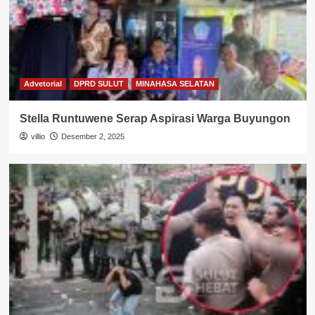
Advetorial
DPRD SULUT
MINAHASA SELATAN
Stella Runtuwene Serap Aspirasi Warga Buyungon
villio
Desember 2, 2025