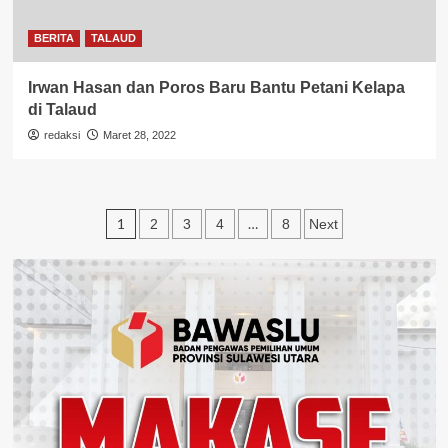
BERITA
TALAUD
Irwan Hasan dan Poros Baru Bantu Petani Kelapa
di Talaud
redaksi
Maret 28, 2022
Paginasi
1
…
2
3
4
8
Next
pos