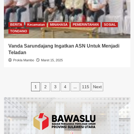
BERITA
Kecamatan
MINAHASA
PEMERINTAHAN
SOSIAL
TONDANO
Vanda Sarundajang Ingatkan ASN Untuk Menjadi
Teladan
Prokla Mambo
Maret 15, 2025
Paginasi
1
…
2
3
4
115
Next
pos