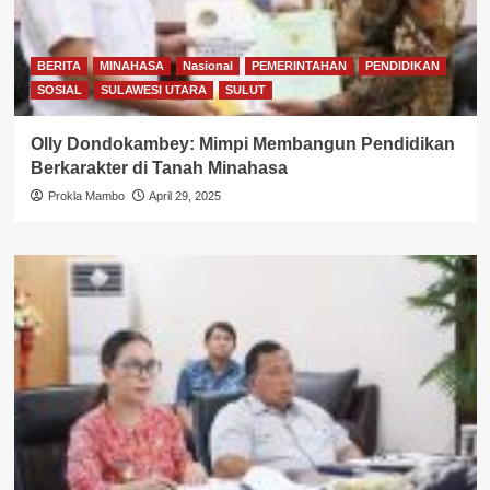
BERITA
MINAHASA
Nasional
PEMERINTAHAN
PENDIDIKAN
SOSIAL
SULAWESI UTARA
SULUT
Olly Dondokambey: Mimpi Membangun Pendidikan
Berkarakter di Tanah Minahasa
Prokla Mambo
April 29, 2025