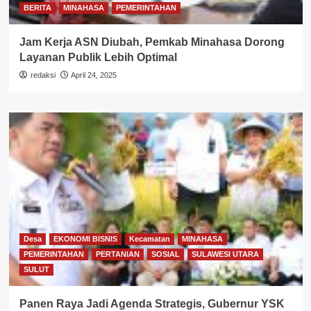
BERITA
MINAHASA
PEMERINTAHAN
Jam Kerja ASN Diubah, Pemkab Minahasa Dorong
Layanan Publik Lebih Optimal
redaksi
April 24, 2025
Desa
EKONOMI BISNIS
Kecamatan
MINAHASA
PEMERINTAHAN
PERTANIAN
SOSIAL
SULAWESI UTARA
SULUT
Panen Raya Jadi Agenda Strategis, Gubernur YSK