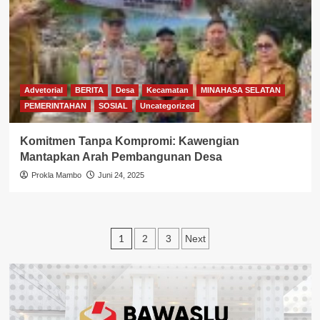
Advetorial
BERITA
Desa
Kecamatan
MINAHASA SELATAN
PEMERINTAHAN
SOSIAL
Uncategorized
Komitmen Tanpa Kompromi: Kawengian
Mantapkan Arah Pembangunan Desa
Prokla Mambo
Juni 24, 2025
Paginasi
1
2
3
Next
pos