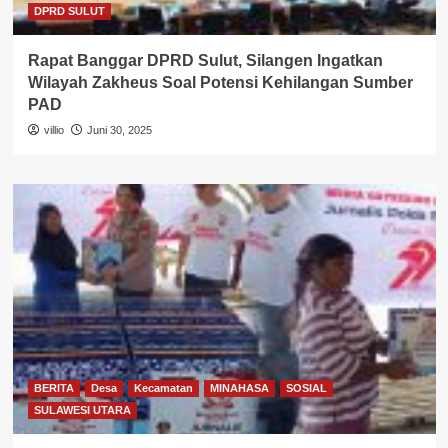
DPRD SULUT
Rapat Banggar DPRD Sulut, Silangen Ingatkan
Wilayah Zakheus Soal Potensi Kehilangan Sumber
PAD
villio
Juni 30, 2025
BERITA
Desa
Kecamatan
MINAHASA
SOSIAL
SULAWESI UTARA