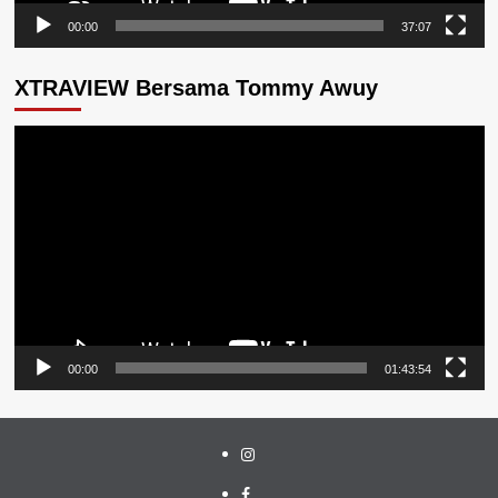
00:00
37:07
XTRAVIEW Bersama Tommy Awuy
Pemutar
Video
00:00
01:43:54
Instagram
Facebook