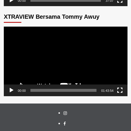
00:00
37:07
XTRAVIEW Bersama Tommy Awuy
Pemutar
Video
00:00
01:43:54
Instagram
Facebook