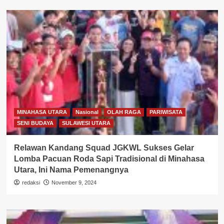
MINAHASA UTARA
Nasional
OLAH RAGA
PARIWISATA
SENI BUDAYA
SULAWESI UTARA
Relawan Kandang Squad JGKWL Sukses Gelar
Lomba Pacuan Roda Sapi Tradisional di Minahasa
Utara, Ini Nama Pemenangnya
redaksi
November 9, 2024