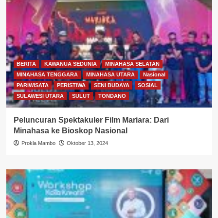
BERITA
KAWANUA SEDUNIA
MINAHASA SELATAN
MINAHASA TENGGARA
MINAHASA UTARA
Nasional
PARIWISATA
PERISTIWA
SENI BUDAYA
SOSIAL
SULAWESI UTARA
SULUT
TONDANO
Peluncuran Spektakuler Film Mariara: Dari
Minahasa ke Bioskop Nasional
Prokla Mambo
Oktober 13, 2024