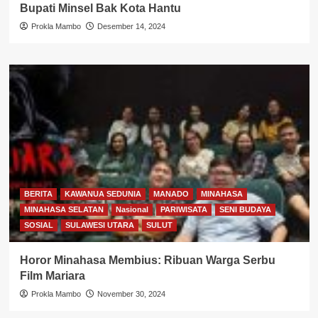
Bupati Minsel Bak Kota Hantu
Prokla Mambo
Desember 14, 2024
BERITA
KAWANUA SEDUNIA
MANADO
MINAHASA
MINAHASA SELATAN
Nasional
PARIWISATA
SENI BUDAYA
SOSIAL
SULAWESI UTARA
SULUT
Horor Minahasa Membius: Ribuan Warga Serbu
Film Mariara
Prokla Mambo
November 30, 2024