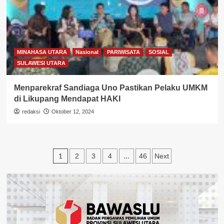
MINAHASA UTARA
Nasional
PARIWISATA
SOSIAL
SULAWESI UTARA
Menparekraf Sandiaga Uno Pastikan Pelaku UMKM
di Likupang Mendapat HAKI
redaksi
Oktober 12, 2024
Paginasi
1
…
2
3
4
46
Next
pos