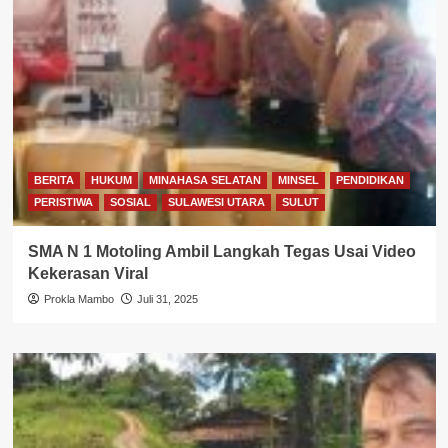
BERITA
HUKUM
MINAHASA SELATAN
MINSEL
PENDIDIKAN
PERISTIWA
SOSIAL
SULAWESI UTARA
SULUT
SMA N 1 Motoling Ambil Langkah Tegas Usai Video
Kekerasan Viral
Prokla Mambo
Juli 31, 2025