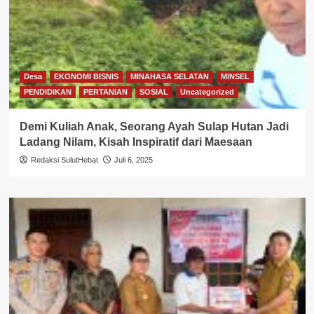
Desa
EKONOMI BISNIS
MINAHASA SELATAN
MINSEL
PENDIDIKAN
PERTANIAN
SOSIAL
Uncategorized
Demi Kuliah Anak, Seorang Ayah Sulap Hutan Jadi
Ladang Nilam, Kisah Inspiratif dari Maesaan
Redaksi SulutHebat
Juli 6, 2025