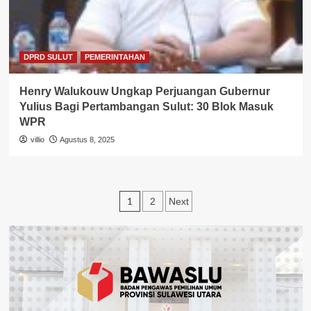
DPRD SULUT
PEMERINTAHAN
Henry Walukouw Ungkap Perjuangan Gubernur
Yulius Bagi Pertambangan Sulut: 30 Blok Masuk
WPR
villio
Agustus 8, 2025
Paginasi
1
2
Next
pos