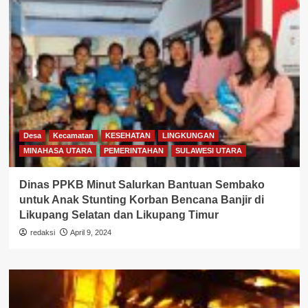
Desa
Kecamatan
KESEHATAN
LINGKUNGAN
MINAHASA UTARA
PEMERINTAHAN
SULAWESI UTARA
Dinas PPKB Minut Salurkan Bantuan Sembako
untuk Anak Stunting Korban Bencana Banjir di
Likupang Selatan dan Likupang Timur
redaksi
April 9, 2024