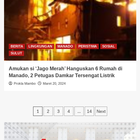
BERITA
LINGKUNGAN
MANADO
PERISTIWA
SOSIAL
SULUT
Amukan si ‘Jago Merah’ Hanguskan 6 Rumah di
Manado, 2 Petugas Damkar Tersengat Listrik
Prokla Mambo
Maret 20, 2024
Paginasi
1
…
2
3
4
14
Next
pos