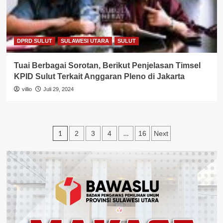
DPRD SULUT
SULAWESI UTARA
SULUT
Tuai Berbagai Sorotan, Berikut Penjelasan Timsel
KPID Sulut Terkait Anggaran Pleno di Jakarta
villio
Juli 29, 2024
Paginasi
1
…
2
3
4
16
Next
pos