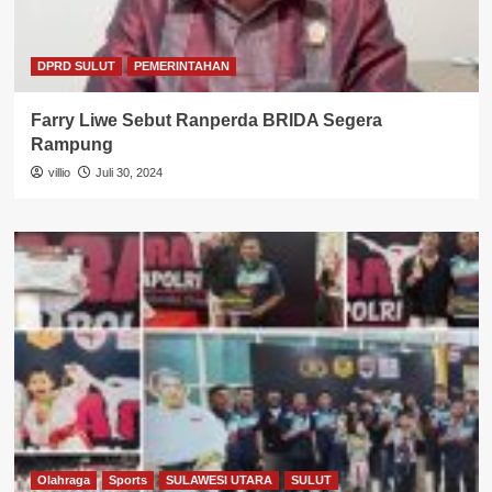
DPRD SULUT
PEMERINTAHAN
Farry Liwe Sebut Ranperda BRIDA Segera
Rampung
villio
Juli 30, 2024
Olahraga
Sports
SULAWESI UTARA
SULUT