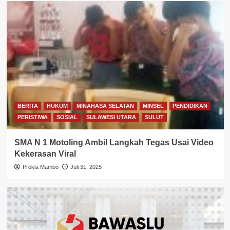
BERITA
HUKUM
MINAHASA SELATAN
MINSEL
PENDIDIKAN
PERISTIWA
SOSIAL
SULAWESI UTARA
SULUT
SMA N 1 Motoling Ambil Langkah Tegas Usai Video
Kekerasan Viral
Prokla Mambo
Juli 31, 2025