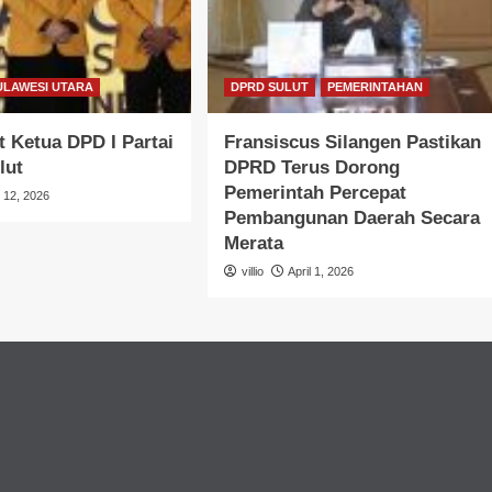
ULAWESI UTARA
DPRD SULUT
PEMERINTAHAN
 Ketua DPD I Partai
Fransiscus Silangen Pastikan
lut
DPRD Terus Dorong
Pemerintah Percepat
l 12, 2026
Pembangunan Daerah Secara
Merata
villio
April 1, 2026