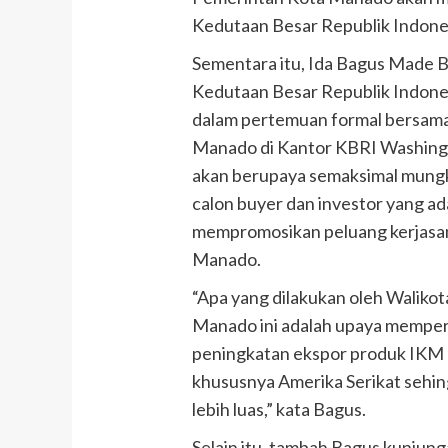
Kedutaan Besar Republik Indone
Sementara itu, Ida Bagus Made B
Kedutaan Besar Republik Indone
dalam pertemuan formal bersam
Manado di Kantor KBRI Washingt
akan berupaya semaksimal mung
calon buyer dan investor yang ad
mempromosikan peluang kerjasam
Manado.
“Apa yang dilakukan oleh Waliko
Manado ini adalah upaya mempe
peningkatan ekspor produk IKM
khususnya Amerika Serikat sehi
lebih luas,” kata Bagus.
Selain itu, tambah Bagus kunjung