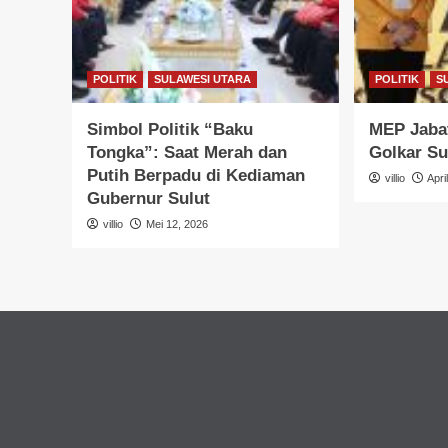
POLITIK
SULAWESI UTARA
POLITIK
S
Simbol Politik “Baku
MEP Jabat
Tongka”: Saat Merah dan
Golkar Su
Putih Berpadu di Kediaman
villio
Apri
Gubernur Sulut
villio
Mei 12, 2026