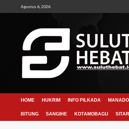
Skip
Agustus 6, 2026
to
content
HOME
HUKRIM
INFO PILKADA
MANADO
BITUNG
SANGIHE
KOTAMOBAGU
SITA