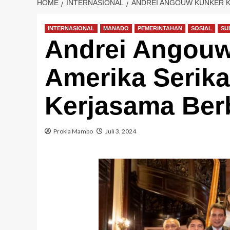
HOME
INTERNASIONAL
ANDREI ANGOUW KUNKER K
INTERNASIONAL
MANADO
PEMERINTAHAN
SOSIAL
SU
Andrei Angouw
Amerika Serik
Kerjasama Ber
Prokla Mambo
Juli 3, 2024