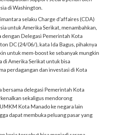
sia di Washington.
imantara selaku Charge d’affaires (CDA)
sia untuk Amerika Serikat, menambahkan,
a dengan Delegasi Pemerintah Kota
on DC (24/06/), kata Ida Bagus, pihaknya
kin untuk mem-boost ke sebanyak mungkin
a di Amerika Serikat untuk bisa
a perdagangan dan investasi di Kota
ta bersama delegasi Pemerintah Kota
rkenalkan sekaligus mendorong
 UMKM Kota Manado ke negara lain
ngga dapat membuka peluang pasar yang
an kerja tersebut bisa menjadi sarana