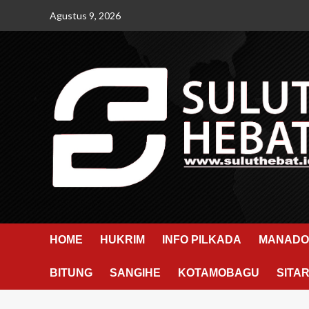
Skip
Agustus 9, 2026
to
content
HOME
HUKRIM
INFO PILKADA
MANADO
BITUNG
SANGIHE
KOTAMOBAGU
SITA