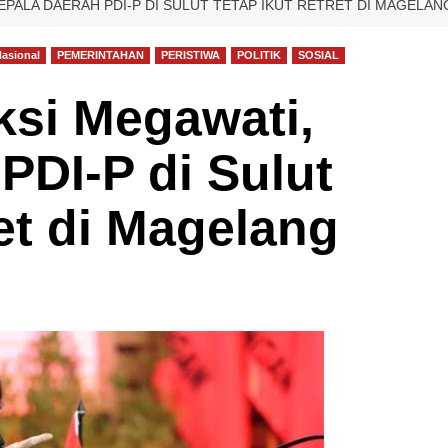
EPALA DAERAH PDI-P DI SULUT TETAP IKUT RETRET DI MAGELAN
asional
PEMERINTAHAN
PERISTIWA
POLITIK
SOSIAL
ksi Megawati,
PDI-P di Sulut
ret di Magelang