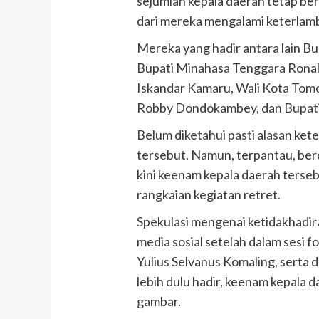
sejumlah kepala daerah tetap b
dari mereka mengalami keterlamb
Mereka yang hadir antara lain B
Bupati Minahasa Tenggara Rona
Iskandar Kamaru, Wali Kota Tom
Robby Dondokambey, dan Bupati
Belum diketahui pasti alasan ke
tersebut. Namun, terpantau, ber
kini keenam kepala daerah tersebu
rangkaian kegiatan retret.
Spekulasi mengenai ketidakhadi
media sosial setelah dalam sesi 
Yulius Selvanus Komaling, serta 
lebih dulu hadir, keenam kepala 
gambar.