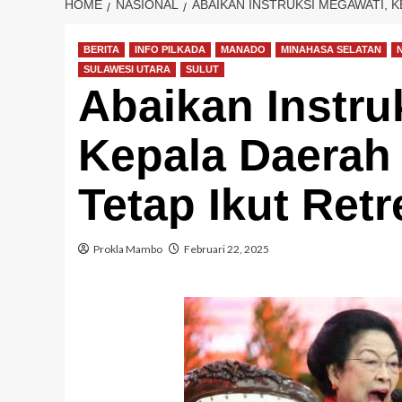
HOME
NASIONAL
ABAIKAN INSTRUKSI MEGAWATI, K
BERITA
INFO PILKADA
MANADO
MINAHASA SELATAN
N
SULAWESI UTARA
SULUT
Abaikan Instru
Kepala Daerah 
Tetap Ikut Ret
Prokla Mambo
Februari 22, 2025