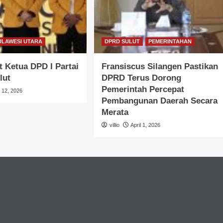
ULAWESI UTARA
DPRD SULUT
PEMERINTAHAN
 Ketua DPD I Partai
Fransiscus Silangen Pastikan
lut
DPRD Terus Dorong
Pemerintah Percepat
l 12, 2026
Pembangunan Daerah Secara
Merata
villio
April 1, 2026