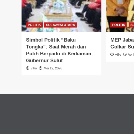
POLITIK
SULAWESI UTARA
POLITIK
S
Simbol Politik “Baku
MEP Jabat
Tongka”: Saat Merah dan
Golkar Su
Putih Berpadu di Kediaman
villio
Apri
Gubernur Sulut
villio
Mei 12, 2026