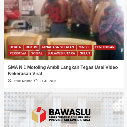
BERITA
HUKUM
MINAHASA SELATAN
MINSEL
PENDIDIKAN
PERISTIWA
SOSIAL
SULAWESI UTARA
SULUT
SMA N 1 Motoling Ambil Langkah Tegas Usai Video
Kekerasan Viral
Prokla Mambo
Juli 31, 2025