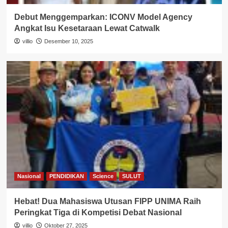
Debut Menggemparkan: ICONV Model Agency
Angkat Isu Kesetaraan Lewat Catwalk
villio
Desember 10, 2025
Nasional
PENDIDIKAN
Science
SULUT
Hebat! Dua Mahasiswa Utusan FIPP UNIMA Raih
Peringkat Tiga di Kompetisi Debat Nasional
villio
Oktober 27, 2025