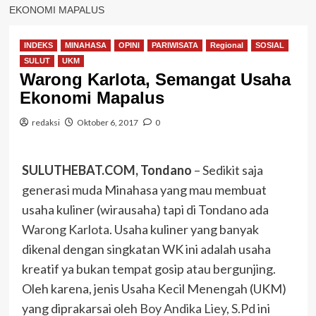
EKONOMI MAPALUS
INDEKS
MINAHASA
OPINI
PARIWISATA
Regional
SOSIAL
SULUT
UKM
Warong Karlota, Semangat Usaha
Ekonomi Mapalus
redaksi
Oktober 6, 2017
0
SULUTHEBAT.COM, Tondano
– Sedikit saja
generasi muda Minahasa yang mau membuat
usaha kuliner (wirausaha) tapi di Tondano ada
Warong Karlota
. Usaha kuliner yang banyak
dikenal dengan singkatan WK ini adalah usaha
kreatif ya bukan tempat gosip atau bergunjing.
Oleh karena, jenis Usaha Kecil Menengah (UKM)
yang diprakarsai oleh
Boy Andika Liey, S.Pd
ini