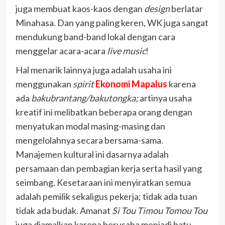
juga membuat kaos-kaos dengan
design
berlatar
Minahasa. Dan yang paling keren, WK juga sangat
mendukung band-band lokal dengan cara
menggelar acara-acara
live music
!
Hal menarik lainnya juga adalah usaha ini
menggunakan
spirit
Ekonomi Mapalus
karena
ada
bakubrantang/bakutongka;
artinya usaha
kreatif ini melibatkan beberapa orang dengan
menyatukan modal masing-masing dan
mengelolahnya secara bersama-sama.
Manajemen kultural ini dasarnya adalah
persamaan dan pembagian kerja serta hasil yang
seimbang. Kesetaraan ini menyiratkan semua
adalah pemilik sekaligus pekerja; tidak ada tuan
tidak ada budak. Amanat
Si Tou Timou Tomou Tou
juga diamalkan karena berusaha menjadi batu