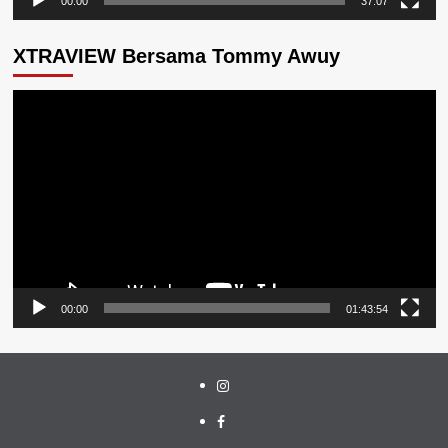
00:00
37:07
XTRAVIEW Bersama Tommy Awuy
Pemutar
Video
00:00
01:43:54
Instagram
Facebook