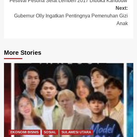
Festival Pesona Selat Lembeh 2017 Dibuka Kandouw
navigation
Next:
Gubernur Olly Ingatkan Pentingnya Pemenuhan Gizi
Anak
More Stories
EKONOMI BISNIS
SOSIAL
SULAWESI UTARA