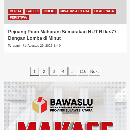
BERITA
GALERI
INDEKS
MINAHASA UTARA
OLAH RAGA
PERISTIWA
Pejuang Puan Maharani Semarakan HUT RI ke-77
Dengan Lomba di Minut
admin
Agustus 29, 2022
0
Paginasi
1
…
2
3
4
116
Next
pos