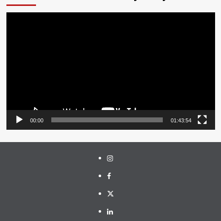
Pemutar
Video
00:00
01:43:54
Instagram
Facebook
Twitter
Linkedin