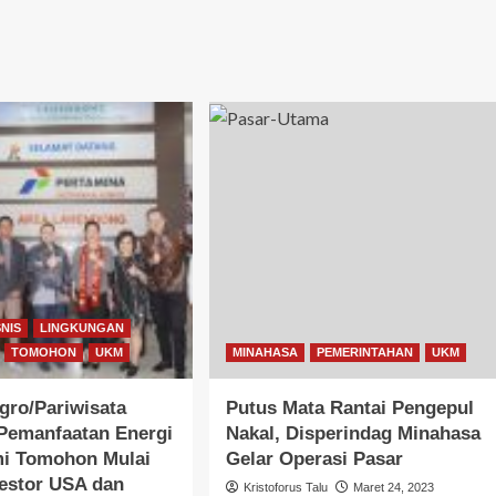
NIS
LINGKUNGAN
TOMOHON
UKM
MINAHASA
PEMERINTAHAN
UKM
Agro/Pariwisata
Putus Mata Rantai Pengepul
Pemanfaatan Energi
Nakal, Disperindag Minahasa
i Tomohon Mulai
Gelar Operasi Pasar
nvestor USA dan
Kristoforus Talu
Maret 24, 2023