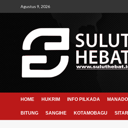
Skip
Agustus 9, 2026
to
content
HOME
HUKRIM
INFO PILKADA
MANADO
BITUNG
SANGIHE
KOTAMOBAGU
SITA