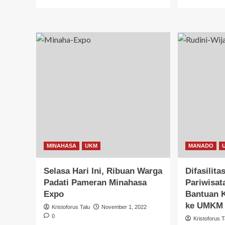
MINAHASA
UKM
MANADO
Selasa Hari Ini, Ribuan Warga
Difasilita
Padati Pameran Minahasa
Pariwisat
Expo
Bantuan 
ke UMK
Kristoforus Talu
November 1, 2022
0
Kristoforus T