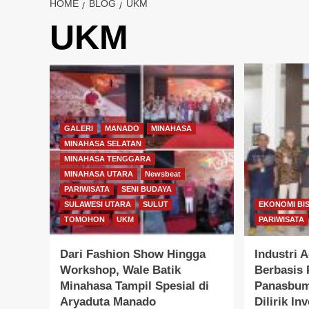
HOME
BLOG
UKM
UKM
GALERI
MANADO
MINAHASA
MINAHASA SELATAN
MINAHASA TENGGARA
MINAHASA UTARA
Newsbeat
PARIWISATA
SENI BUDAYA
SULAWESI UTARA
SULUT
EKONOMI BIS
TOMOHON
UKM
PARIWISATA
Dari Fashion Show Hingga
Industri 
Workshop, Wale Batik
Berbasis 
Minahasa Tampil Spesial di
Panasbum
Aryaduta Manado
Dilirik I