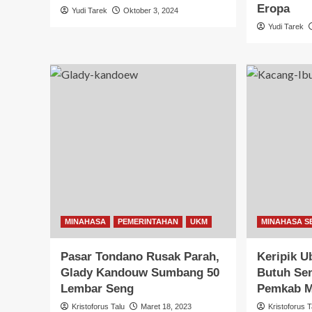
Eropa
Yudi Tarek
Oktober 3, 2024
Yudi Tarek
MINAHASA
PEMERINTAHAN
UKM
MINAHASA S
Pasar Tondano Rusak Parah,
Keripik U
Glady Kandouw Sumbang 50
Butuh Sen
Lembar Seng
Pemkab M
Kristoforus Talu
Maret 18, 2023
Kristoforus T