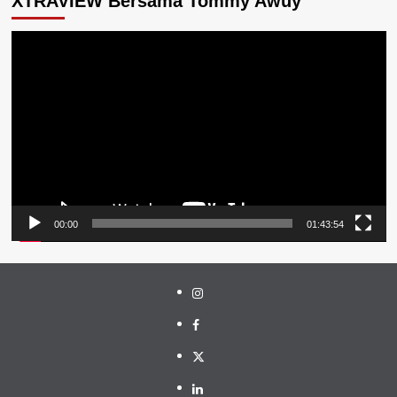
XTRAVIEW Bersama Tommy Awuy
Pemutar
Video
00:00
01:43:54
Instagram
Facebook
Twitter
Linkedin