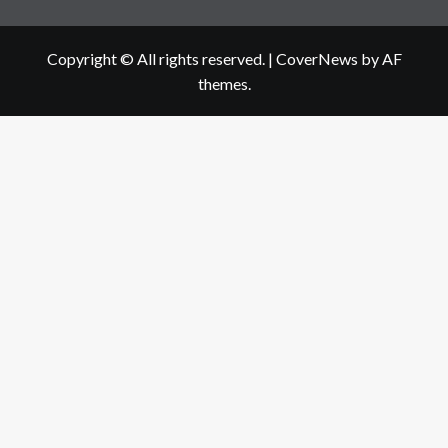
Copyright © All rights reserved.
|
CoverNews
by AF
themes.