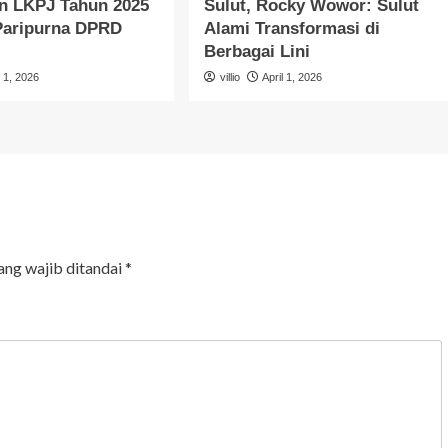
n LKPJ Tahun 2025
Sulut, Rocky Wowor: Sulut
 Paripurna DPRD
Alami Transformasi di
Berbagai Lini
l 1, 2026
villio
April 1, 2026
ang wajib ditandai
*