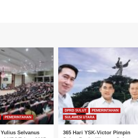
DPRD SULUT
PEMERINTAHAN
PEMERINTAHAN
SULAWESI UTARA
Yulius Selvanus
365 Hari YSK-Victor Pimpin