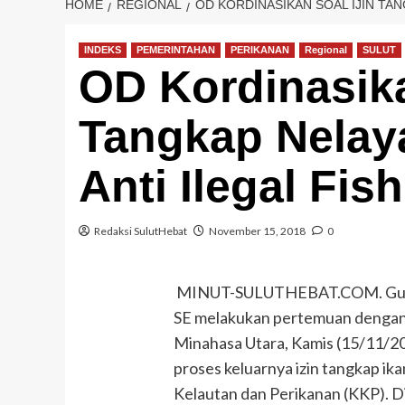
HOME
REGIONAL
OD KORDINASIKAN SOAL IJIN TA
INDEKS
PEMERINTAHAN
PERIKANAN
Regional
SULUT
OD Kordinasika
Tangkap Nelay
Anti Ilegal Fis
Redaksi SulutHebat
November 15, 2018
0
MINUT-SULUTHEBAT.COM. Guber
SE melakukan pertemuan dengan
Minahasa Utara, Kamis (15/11/2
proses keluarnya izin tangkap ik
Kelautan dan Perikanan (KKP). Dik