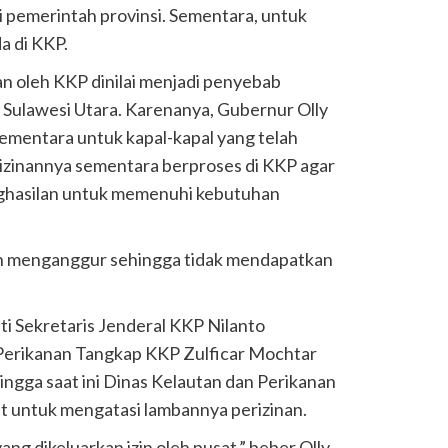
i pemerintah provinsi. Sementara, untuk
a di KKP.
an oleh KKP dinilai menjadi penyebab
i Sulawesi Utara. Karenanya, Gubernur Olly
sementara untuk kapal-kapal yang telah
izinannya sementara berproses di KKP agar
ghasilan untuk memenuhi kebutuhan
an menganggur sehingga tidak mendapatkan
ti Sekretaris Jenderal KKP Nilanto
Perikanan Tangkap KKP Zulficar Mochtar
ingga saat ini Dinas Kelautan dan Perikanan
ut untuk mengatasi lambannya perizinan.
ang dikeluarkan izin oleh pusat,” beber Olly.