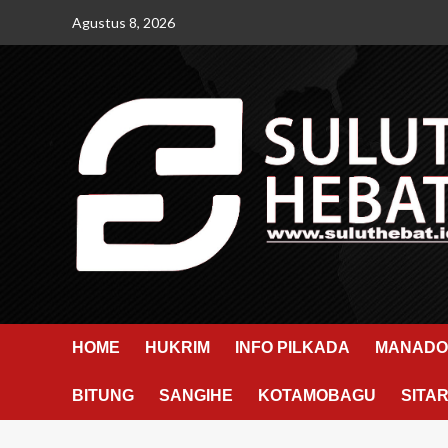
Skip
Agustus 8, 2026
to
content
HOME
HUKRIM
INFO PILKADA
MANADO
BITUNG
SANGIHE
KOTAMOBAGU
SITA