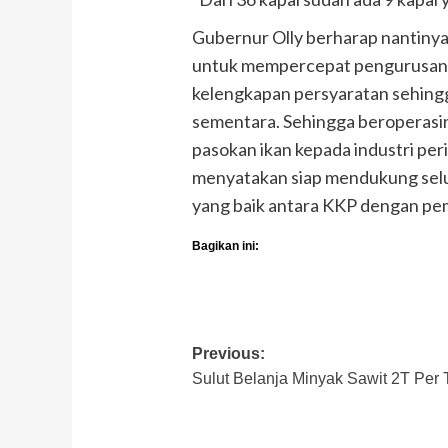
Gubernur Olly berharap nantiny
untuk mempercepat pengurusan i
kelengkapan persyaratan sehingga 
sementara. Sehingga beroperasin
pasokan ikan kepada industri peri
menyatakan siap mendukung selu
yang baik antara KKP dengan pe
Bagikan ini:
Post
Previous:
Sulut Belanja Minyak Sawit 2T Per
navigation