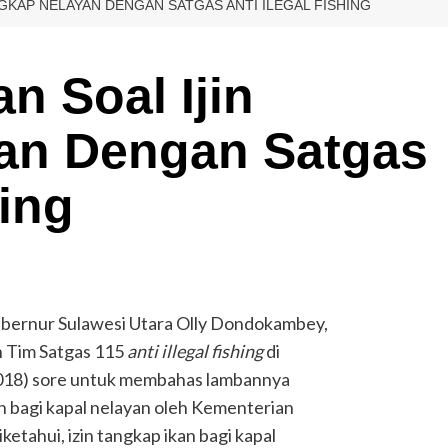
NGKAP NELAYAN DENGAN SATGAS ANTI ILEGAL FISHING
n Soal Ijin
an Dengan Satgas
hing
nur Sulawesi Utara Olly Dondokambey,
 Tim Satgas 115
anti illegal fishing
di
018) sore untuk membahas lambannya
an bagi kapal nelayan oleh Kementerian
etahui, izin tangkap ikan bagi kapal