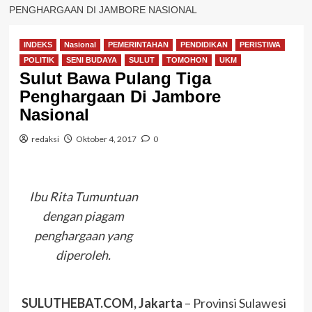
PENGHARGAAN DI JAMBORE NASIONAL
INDEKS
Nasional
PEMERINTAHAN
PENDIDIKAN
PERISTIWA
POLITIK
SENI BUDAYA
SULUT
TOMOHON
UKM
Sulut Bawa Pulang Tiga
Penghargaan Di Jambore
Nasional
redaksi
Oktober 4, 2017
0
Ibu Rita Tumuntuan
dengan piagam
penghargaan yang
diperoleh.
SULUTHEBAT.COM, Jakarta
– Provinsi Sulawesi