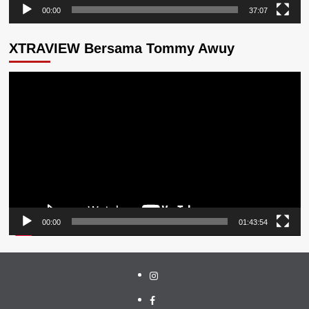
00:00
37:07
XTRAVIEW Bersama Tommy Awuy
Pemutar
Video
00:00
01:43:54
Instagram
Facebook