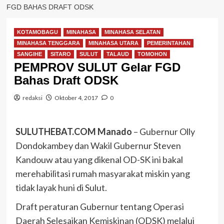
FGD BAHAS DRAFT ODSK
KOTAMOBAGU
MINAHASA
MINAHASA SELATAN
MINAHASA TENGGARA
MINAHASA UTARA
PEMERINTAHAN
SANGIHE
SITARO
SULUT
TALAUD
TOMOHON
PEMPROV SULUT Gelar FGD
Bahas Draft ODSK
redaksi
Oktober 4, 2017
0
SULUTHEBAT.COM Manado
– Gubernur Olly
Dondokambey dan Wakil Gubernur Steven
Kandouw atau yang dikenal OD-SK ini bakal
merehabilitasi rumah masyarakat miskin yang
tidak layak huni di Sulut.
Draft peraturan Gubernur tentang Operasi
Daerah Selesaikan Kemiskinan (ODSK) melalui