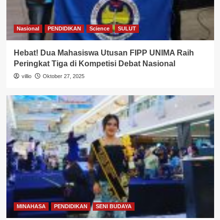
Nasional
PENDIDIKAN
Science
SULUT
Hebat! Dua Mahasiswa Utusan FIPP UNIMA Raih
Peringkat Tiga di Kompetisi Debat Nasional
villio
Oktober 27, 2025
MINAHASA
PENDIDIKAN
SENI BUDAYA