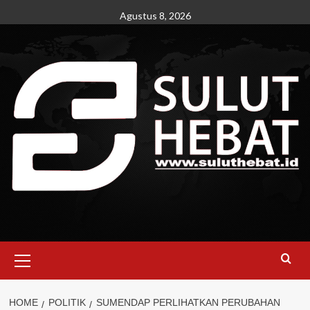
Skip
Agustus 8, 2026
to
content
Primary
Menu
HOME
POLITIK
SUMENDAP PERLIHATKAN PERUBAHAN