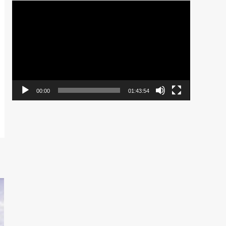
Pemutar
Video
00:00
01:43:54