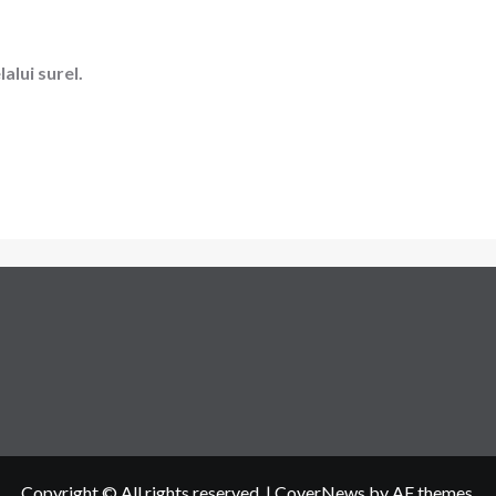
alui surel.
Copyright © All rights reserved.
|
CoverNews
by AF themes.