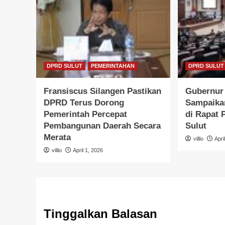
DPRD SULUT
PEMERINTAHAN
DPRD SULUT
Fransiscus Silangen Pastikan
Gubernur 
DPRD Terus Dorong
Sampaika
Pemerintah Percepat
di Rapat
Pembangunan Daerah Secara
Sulut
Merata
villio
Apri
villio
April 1, 2026
Tinggalkan Balasan