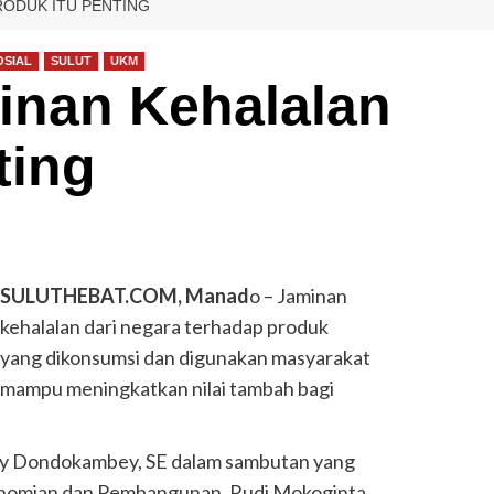
RODUK ITU PENTING
OSIAL
SULUT
UKM
inan Kehalalan
ting
SULUTHEBAT.COM, Manad
o – Jaminan
kehalalan dari negara terhadap produk
yang dikonsumsi dan digunakan masyarakat
mampu meningkatkan nilai tambah bagi
lly Dondokambey, SE dalam sambutan yang
ekonomian dan Pembangunan, Rudi Mokoginta