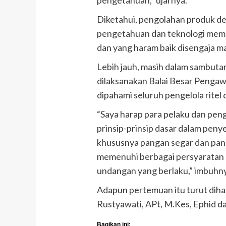
Diketahui, pengolahan produk d
pengetahuan dan teknologi memu
dan yang haram baik disengaja ma
Lebih jauh, masih dalam sambuta
dilaksanakan Balai Besar Penga
dipahami seluruh pengelola ritel d
“Saya harap para pelaku dan pen
prinsip-prinsip dasar dalam peny
khususnya pangan segar dan pan
memenuhi berbagai persyaratan r
undangan yang berlaku,” imbuhn
Adapun pertemuan itu turut di
Rustyawati, APt, M.Kes, Ephid dan 
Bagikan ini: