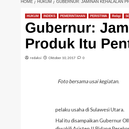
HOME
HUKUM
GUBERNUR: JAMINAN KEHALALAN P
HUKUM
INDEKS
PEMERINTAHAN
PERISTIWA
Religi
S
Gubernur: Jam
Produk Itu Pen
redaksi
Oktober 10, 2017
0
Foto bersama usai kegiatan.
pelaku usaha di Sulawesi Utara.
Hal itu disampaikan Gubernur O
diwakili Asisten II Bidang Per