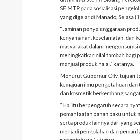
SE MTP pada sosialisasi pengelol
yang digelar di Manado, Selasa (
“Jaminan penyelenggaraan produ
kenyamanan, keselamatan, dan ke
masyarakat dalam mengonsumsi 
meningkatkan nilai tambah bagi
menjual produk halal,” katanya.
Menurut Gubernur Olly, tujuan t
kemajuan ilmu pengetahuan dan t
dan kosmetik berkembang sangat
“Hal itu berpengaruh secara nya
pemanfaatan bahan baku untuk m
serta produk lainnya dari yang s
menjadi pengolahan dan pemanfaa
pengetahuan,” ujarnya.