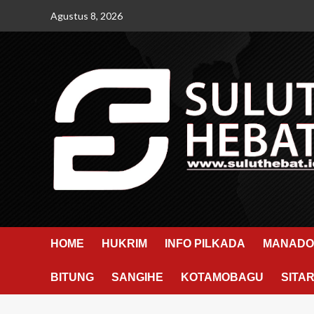
Skip
Agustus 8, 2026
to
content
HOME
HUKRIM
INFO PILKADA
MANADO
BITUNG
SANGIHE
KOTAMOBAGU
SITA