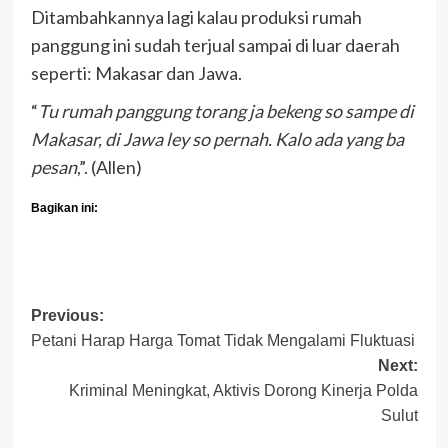
Ditambahkannya lagi kalau produksi rumah
panggung ini sudah terjual sampai di luar daerah
seperti: Makasar dan Jawa.
“
Tu rumah panggung torang ja bekeng so sampe di
Makasar, di Jawa ley so pernah. Kalo ada yang ba
pesan
,”. (Allen)
Bagikan ini:
Post
Previous:
Petani Harap Harga Tomat Tidak Mengalami Fluktuasi
navigation
Next:
Kriminal Meningkat, Aktivis Dorong Kinerja Polda
Sulut