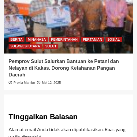
BERITA
MINAHASA
PEMERINTAHAN
PERTANIAN
SOSIAL
SULAWESI UTARA
SULUT
Pemprov Sulut Salurkan Bantuan ke Petani dan
Nelayan di Kakas, Dorong Ketahanan Pangan
Daerah
Prokla Mambo
Mei 12, 2025
Tinggalkan Balasan
Alamat email Anda tidak akan dipublikasikan.
Ruas yang
wajib ditandai
*