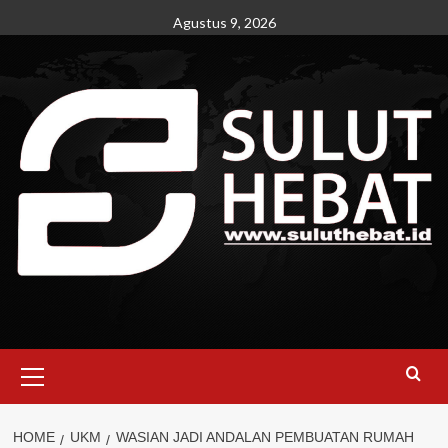
Skip
Agustus 9, 2026
to
content
Primary
Menu
HOME
UKM
WASIAN JADI ANDALAN PEMBUATAN RUMAH