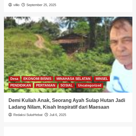
villio
September 25, 2025
Desa
EKONOMI BISNIS
MINAHASA SELATAN
MINSEL
PENDIDIKAN
PERTANIAN
SOSIAL
Uncategorized
Demi Kuliah Anak, Seorang Ayah Sulap Hutan Jadi
Ladang Nilam, Kisah Inspiratif dari Maesaan
Redaksi SulutHebat
Juli 6, 2025