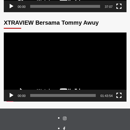
00:00
37:07
XTRAVIEW Bersama Tommy Awuy
Pemutar
Video
00:00
01:43:54
Instagram
Facebook