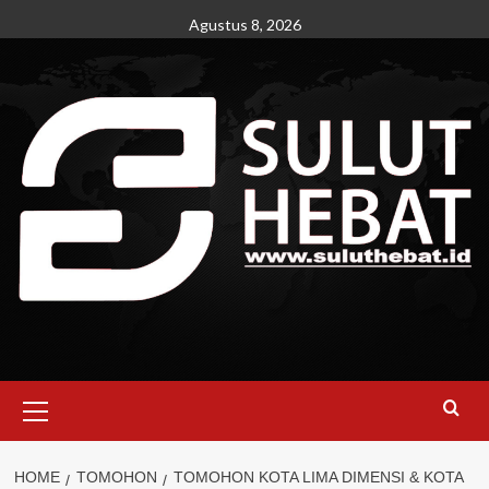
Skip
Agustus 8, 2026
to
content
Primary
Menu
HOME
TOMOHON
TOMOHON KOTA LIMA DIMENSI & KOTA