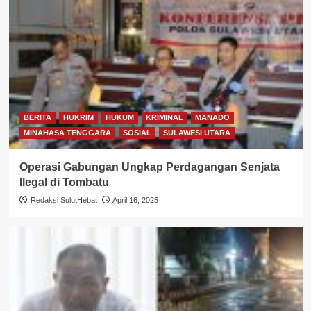
BERITA
HUKRIM
HUKUM
KRIMINAL
MANADO
MINAHASA TENGGARA
SOSIAL
SULAWESI UTARA
Operasi Gabungan Ungkap Perdagangan Senjata
Ilegal di Tombatu
Redaksi SulutHebat
April 16, 2025