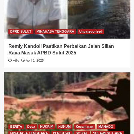
DPRD SULUT
MINAHASA TENGGARA
Uncategorized
Remly Kandoli Pastikan Perbaikan Jalan Silian
Raya Masuk APBD Sulut 2025
villio
April 1, 2025
BERITA
Desa
HUKRIM
HUKUM
Kecamatan
MANADO
MINAHASA TENGGARA
PERISTIWA
SOSIAL
SULAWESI UTARA