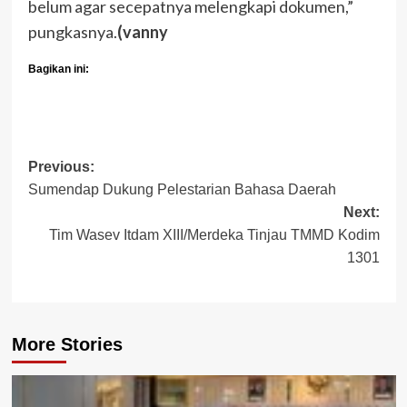
belum agar secepatnya melengkapi dokumen,”
pungkasnya.
(vanny
Bagikan ini:
Post
Previous:
Sumendap Dukung Pelestarian Bahasa Daerah
navigation
Next:
Tim Wasev Itdam XIII/Merdeka Tinjau TMMD Kodim
1301
More Stories