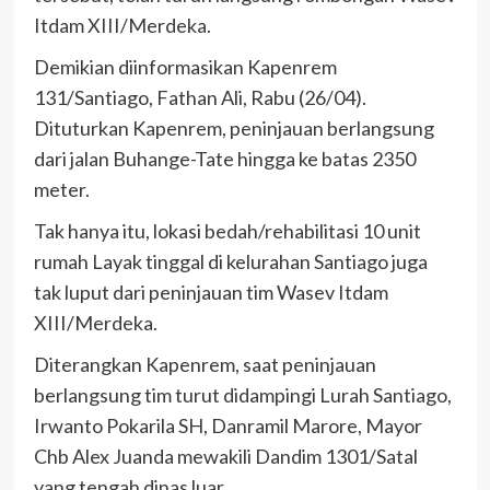
Itdam XIII/Merdeka.
Demikian diinformasikan Kapenrem
131/Santiago, Fathan Ali, Rabu (26/04).
Dituturkan Kapenrem, peninjauan berlangsung
dari jalan Buhange-Tate hingga ke batas 2350
meter.
Tak hanya itu, lokasi bedah/rehabilitasi 10 unit
rumah Layak tinggal di kelurahan Santiago juga
tak luput dari peninjauan tim Wasev Itdam
XIII/Merdeka.
Diterangkan Kapenrem, saat peninjauan
berlangsung tim turut didampingi Lurah Santiago,
Irwanto Pokarila SH, Danramil Marore, Mayor
Chb Alex Juanda mewakili Dandim 1301/Satal
yang tengah dinas luar.