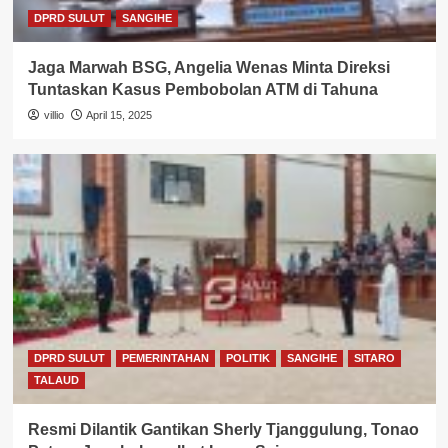
DPRD SULUT
SANGIHE
Jaga Marwah BSG, Angelia Wenas Minta Direksi
Tuntaskan Kasus Pembobolan ATM di Tahuna
villio
April 15, 2025
DPRD SULUT
PEMERINTAHAN
POLITIK
SANGIHE
SITARO
TALAUD
Resmi Dilantik Gantikan Sherly Tjanggulung, Tonao