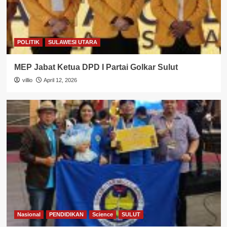
POLITIK
SULAWESI UTARA
MEP Jabat Ketua DPD I Partai Golkar Sulut
villio
April 12, 2026
Nasional
PENDIDIKAN
Science
SULUT