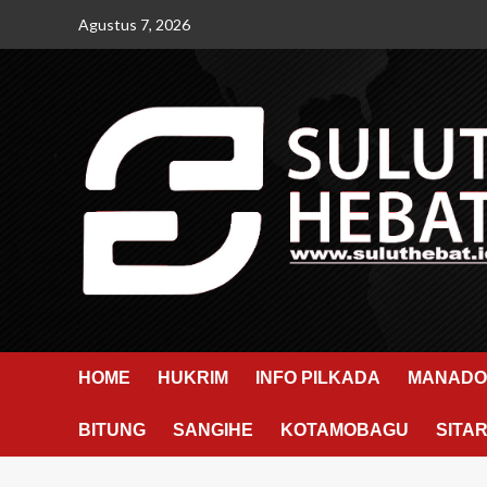
Skip
Agustus 7, 2026
to
content
HOME
HUKRIM
INFO PILKADA
MANADO
BITUNG
SANGIHE
KOTAMOBAGU
SITA