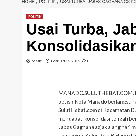
HOME
POLITIK
USAI TURBA, JABES GAGHANA CS K
POLITIK
Usai Turba, J
Konsolidasika
redaksi
Februari 16, 2016
0
MANADO.SULUTHEBAT.COM. Perj
pesisir Kota Manado berlangsung
SulutHebat.com di Kecamatan B
mendapati konsolidasi tengah be
Jabes Gaghana sejak siang hari 
Tongkeina, Kelurahan Bailang d