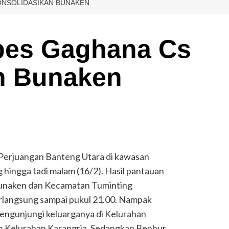
ONSOLIDASIKAN BUNAKEN
abes Gaghana Cs
n Bunaken
uangan Banteng Utara di kawasan
 hingga tadi malam (16/2). Hasil pantauan
unaken dan Kecamatan Tuminting
rlangsung sampai pukul 21.00. Nampak
mengunjungi keluarganya di Kelurahan
an Kelurahan Karangria. Sedangkan Benhur