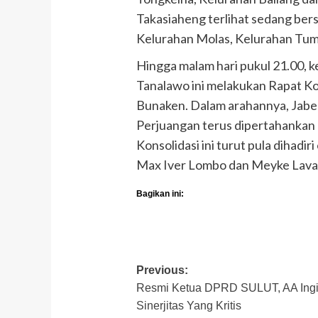
Takasiaheng terlihat sedang ber
Kelurahan Molas, Kelurahan Tum
Hingga malam hari pukul 21.00, 
Tanalawo ini melakukan Rapat 
Bunaken. Dalam arahannya, Jabe
Perjuangan terus dipertahankan
Konsolidasi ini turut pula dihad
Max Iver Lombo dan Meyke Lav
Bagikan ini:
Post
Previous:
Resmi Ketua DPRD SULUT, AA Ing
navigation
Sinerjitas Yang Kritis