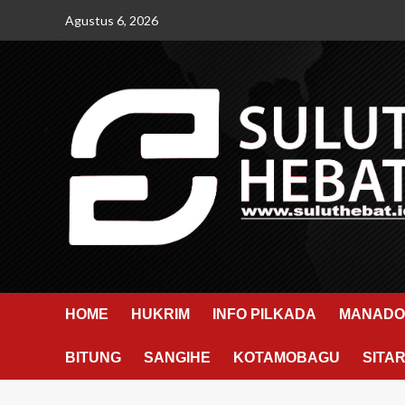
Skip
Agustus 6, 2026
to
content
HOME
HUKRIM
INFO PILKADA
MANADO
BITUNG
SANGIHE
KOTAMOBAGU
SITA