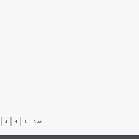
nasi
3
4
5
Next