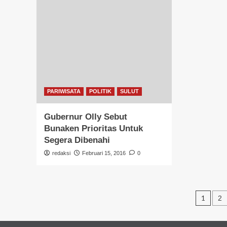
PARIWISATA
POLITIK
SULUT
Gubernur Olly Sebut
Bunaken Prioritas Untuk
Segera Dibenahi
redaksi
Februari 15, 2016
0
Pagi
1
2
pos