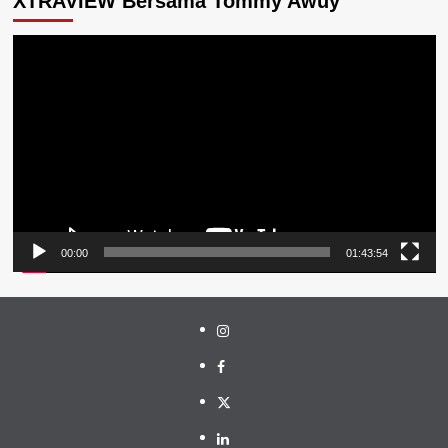
XTRAVIEW Bersama Tommy Awuy
Pemutar
Video
00:00
01:43:54
Instagram
Facebook
Twitter
Linkedin