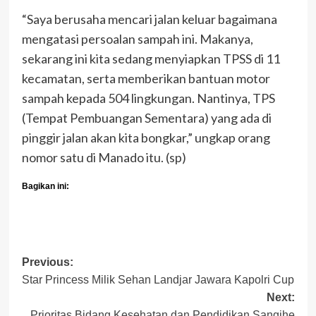
“Saya berusaha mencari jalan keluar bagaimana
mengatasi persoalan sampah ini. Makanya,
sekarang ini kita sedang menyiapkan TPSS di 11
kecamatan, serta memberikan bantuan motor
sampah kepada 504 lingkungan. Nantinya, TPS
(Tempat Pembuangan Sementara) yang ada di
pinggir jalan akan kita bongkar,” ungkap orang
nomor satu di Manado itu. (sp)
Bagikan ini:
Post
Previous:
Star Princess Milik Sehan Landjar Jawara Kapolri Cup
navigation
Next:
Prioritas Bidang Kesehatan dan Pendidikan Sangihe