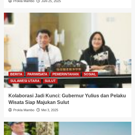
Prokla Mambo
Juni 25, 2025
BERITA
PARIWISATA
PEMERINTAHAN
SOSIAL
SULAWESI UTARA
SULUT
Kolaborasi Jadi Kunci: Gubernur Yulius dan Pelaku
Wisata Siap Majukan Sulut
Prokla Mambo
Mei 3, 2025