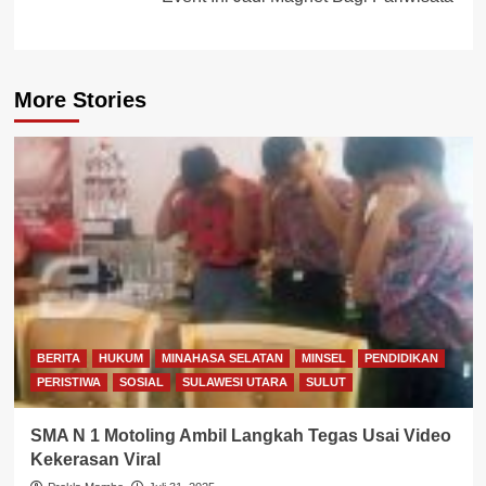
More Stories
BERITA
HUKUM
MINAHASA SELATAN
MINSEL
PENDIDIKAN
PERISTIWA
SOSIAL
SULAWESI UTARA
SULUT
SMA N 1 Motoling Ambil Langkah Tegas Usai Video
Kekerasan Viral