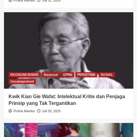
Prokla Mambo
Juli 31, 2025
EKONOMI BISNIS
Nasional
OPINI
PERISTIWA
SOSIAL
Uncategorized
Kwik Kian Gie Wafat: Intelektual Kritis dan Penjaga
Prinsip yang Tak Tergantikan
Prokla Mambo
Juli 29, 2025