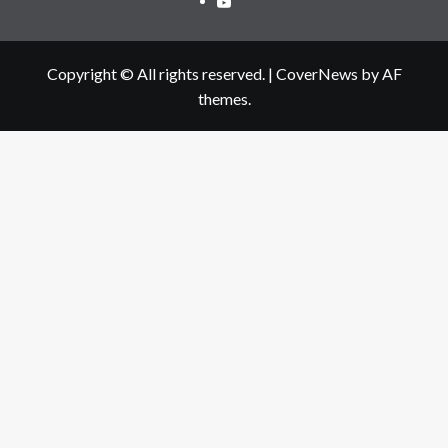
Copyright © All rights reserved.
|
CoverNews
by AF
themes.