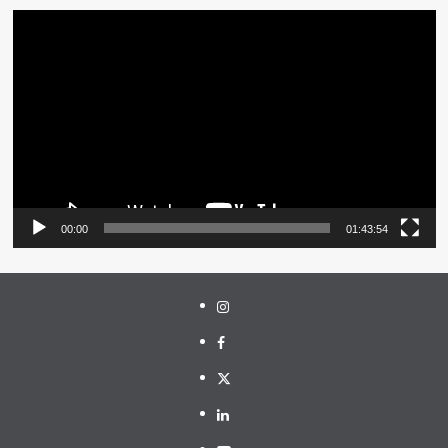
Pemutar
Video
00:00
01:43:54
Instagram
Facebook
Twitter
Linkedin
Youtube