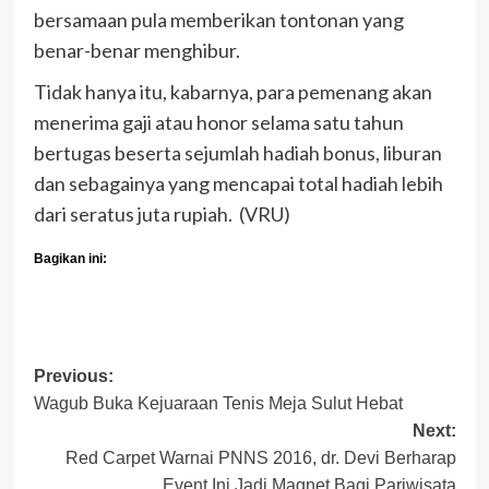
bersamaan pula memberikan tontonan yang
benar-benar menghibur.
Tidak hanya itu, kabarnya, para pemenang akan
menerima gaji atau honor selama satu tahun
bertugas beserta sejumlah hadiah bonus, liburan
dan sebagainya yang mencapai total hadiah lebih
dari seratus juta rupiah. (VRU)
Bagikan ini:
Post
Previous:
Wagub Buka Kejuaraan Tenis Meja Sulut Hebat
navigation
Next:
Red Carpet Warnai PNNS 2016, dr. Devi Berharap
Event Ini Jadi Magnet Bagi Pariwisata