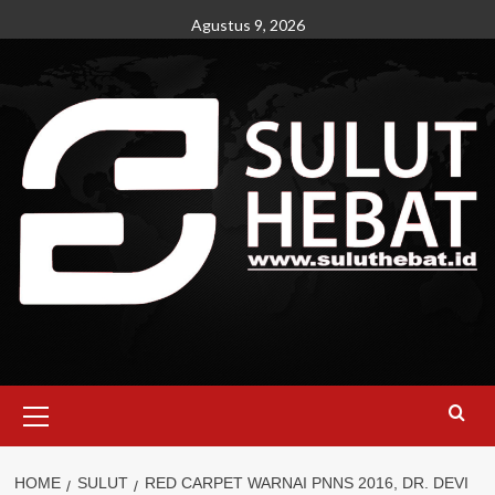
Skip
Agustus 9, 2026
to
content
Primary
Menu
HOME
SULUT
RED CARPET WARNAI PNNS 2016, DR. DEVI