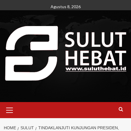
Skip
Agustus 8, 2026
to
content
Primary
Menu
HOME
SULUT
TINDAKLANJUTI KUNJUNGAN PRESIDEN,