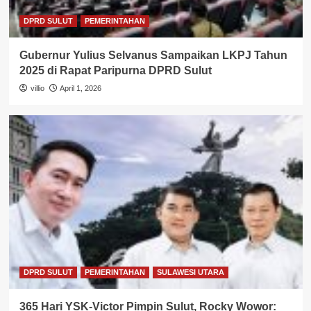
DPRD SULUT
PEMERINTAHAN
Gubernur Yulius Selvanus Sampaikan LKPJ Tahun
2025 di Rapat Paripurna DPRD Sulut
villio
April 1, 2026
DPRD SULUT
PEMERINTAHAN
SULAWESI UTARA
365 Hari YSK-Victor Pimpin Sulut, Rocky Wowor: