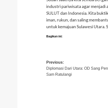
industri pariwisata agar menjad
SULUT dan Indonesia. Kita bukti
iman, rukun, dan saling membant
untuk kemajuan Sulawesi Utara.
Bagikan ini:
Post
Previous:
Diplomasi Dari Utara: OD Sang Pe
navigation
Sam Ratulangi