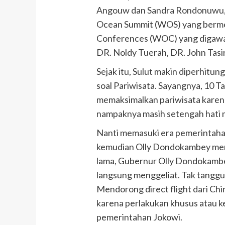
Angouw dan Sandra Rondonuwu, 
Ocean Summit (WOS) yang berme
Conferences (WOC) yang digawang
DR. Noldy Tuerah, DR. John Tasir
Sejak itu, Sulut makin diperhitun
soal Pariwisata. Sayangnya, 10 
memaksimalkan pariwisata karena
nampaknya masih setengah hati
Nanti memasuki era pemerintaha
kemudian Olly Dondokambey menj
lama, Gubernur Olly Dondokamb
langsung menggeliat. Tak tanggun
Mendorong direct flight dari Chi
karena perlakukan khusus atau ke
pemerintahan Jokowi.