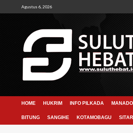
Skip
Agustus 6, 2026
to
content
HOME
HUKRIM
INFO PILKADA
MANADO
BITUNG
SANGIHE
KOTAMOBAGU
SITA