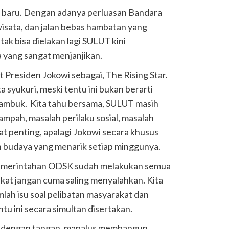
k baru. Dengan adanya perluasan Bandara
sata, dan jalan bebas hambatan yang
 bisa dielakan lagi SULUT kini
 yang sangat menjanjikan.
 Presiden Jokowi sebagai, The Rising Star.
a syukuri, meski tentu ini bukan berarti
cambuk.
Kita tahu bersama, SULUT masih
mpah, masalah perilaku sosial, masalah
at penting, apalagi Jokowi secara khusus
 budaya yang menarik setiap minggunya.
i. Pemerintahan ODSK sudah melakukan semua
kat jangan cuma saling menyalahkan. Kita
lah isu soal pelibatan masyarakat dan
tu ini secara simultan disertakan.
andengan tangan, mapalus membangun