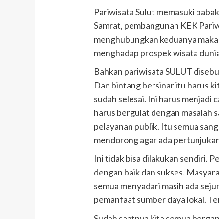
Pariwisata Sulut memasuki baba
Samrat, pembangunan KEK Pariwi
menghubungkan keduanya maka tak
menghadap prospek wisata dunia
Bahkan pariwisata SULUT disebut
Dan bintang bersinar itu harus kit
sudah selesai. Ini harus menjadi 
harus bergulat dengan masalah sa
pelayanan publik. Itu semua sang
mendorong agar ada pertunjukan
Ini tidak bisa dilakukan sendir
dengan baik dan sukses. Masyara
semua menyadari masih ada sejum
pemanfaat sumber daya lokal. Ten
Sudah saatnya kita semua berg