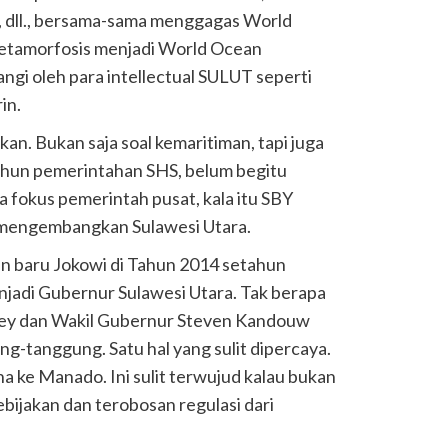
dll., bersama-sama menggagas World
tamorfosis menjadi World Ocean
i oleh para intellectual SULUT seperti
in.
gkan. Bukan saja soal kemaritiman, tapi juga
Tahun pemerintahan SHS, belum begitu
 fokus pemerintah pusat, kala itu SBY
 mengembangkan Sulawesi Utara.
n baru Jokowi di Tahun 2014 setahun
adi Gubernur Sulawesi Utara. Tak berapa
ey dan Wakil Gubernur Steven Kandouw
g-tanggung. Satu hal yang sulit dipercaya.
na ke Manado. Ini sulit terwujud kalau bukan
bijakan dan terobosan regulasi dari