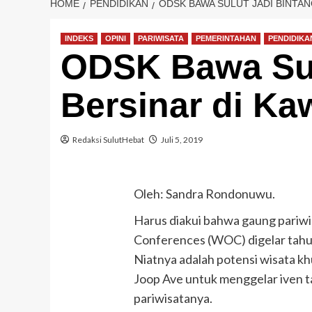
HOME
PENDIDIKAN
ODSK BAWA SULUT JADI BINTAN
INDEKS
OPINI
PARIWISATA
PEMERINTAHAN
PENDIDIKA
ODSK Bawa Sul
Bersinar di Ka
Redaksi SulutHebat
Juli 5, 2019
Oleh: Sandra Rondonuwu.
Harus diakui bahwa gaung pariw
Conferences (WOC) digelar tahu
Niatnya adalah potensi wisata kh
Joop Ave untuk menggelar iven t
pariwisatanya.