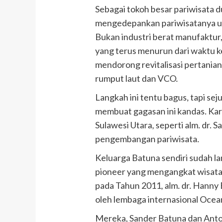
Sebagai tokoh besar pariwisata du
mengedepankan pariwisatanya unt
Bukan industri berat manufaktur
yang terus menurun dari waktu ke
mendorong revitalisasi pertanian
rumput laut dan VCO.
Langkah ini tentu bagus, tapi sej
membuat gagasan ini kandas. Kare
Sulawesi Utara, seperti alm. dr. 
pengembangan pariwisata.
Keluarga Batuna sendiri sudah la
pioneer yang mengangkat wisata
pada Tahun 2011, alm. dr. Hanny 
oleh lembaga internasional Ocea
Mereka, Sander Batuna dan Anton