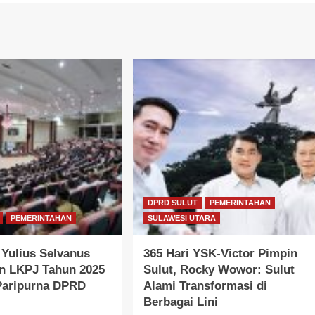
DPRD SULUT
PEMERINTAHAN
PEMERINTAHAN
SULAWESI UTARA
Yulius Selvanus
365 Hari YSK-Victor Pimpin
n LKPJ Tahun 2025
Sulut, Rocky Wowor: Sulut
 Paripurna DPRD
Alami Transformasi di
Berbagai Lini