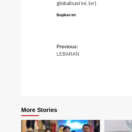
globalisasi ini. (vr)
Bagikan ini:
Post
Previous:
LEBARAN
navigation
More Stories