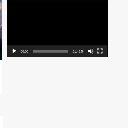
Pemutar
Video
00:00
01:43:54