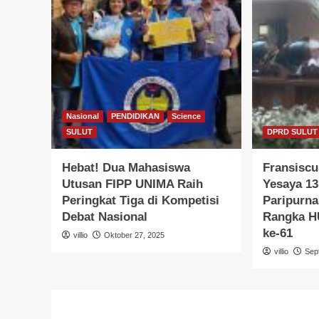
Nasional
PENDIDIKAN
Science
SULUT
DPRD SULUT
Hebat! Dua Mahasiswa
Fransiscu
Utusan FIPP UNIMA Raih
Yesaya 13
Peringkat Tiga di Kompetisi
Paripurn
Debat Nasional
Rangka HU
ke-61
villio
Oktober 27, 2025
villio
Sep