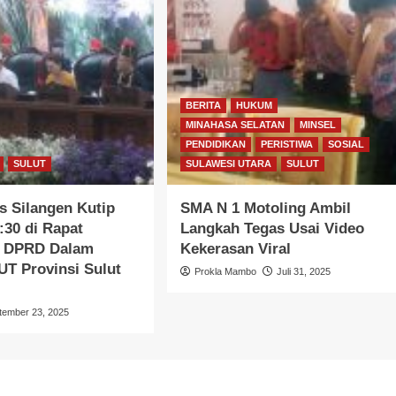
BERITA
HUKUM
MINAHASA SELATAN
MINSEL
PENDIDIKAN
PERISTIWA
SOSIAL
SULUT
SULAWESI UTARA
SULUT
s Silangen Kutip
SMA N 1 Motoling Ambil
:30 di Rapat
Langkah Tegas Usai Video
a DPRD Dalam
Kekerasan Viral
T Provinsi Sulut
Prokla Mambo
Juli 31, 2025
tember 23, 2025