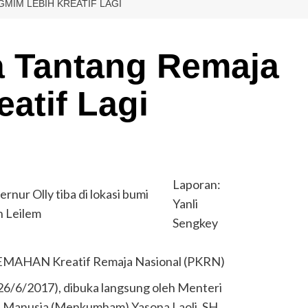
MIM LEBIH KREATIF LAGI
a Tantang Remaja
atif Lagi
Laporan:
nur Olly tiba di lokasi bumi
Yanli
 Leilem
Sengkey
AHAN Kreatif Remaja Nasional (PKRN)
n (26/6/2017), dibuka langsung oleh Menteri
 Manusia (Menkumham) Yasona Laoli, SH.