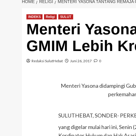
HOME
RELIGI
MENTERI YASONA TANTANG REMAJA G
INDEKS
Religi
SULUT
Menteri Yason
GMIM Lebih Kre
Redaksi SulutHebat
Juni 26, 2017
0
Menteri Yasona didampingi Guber
perkemahan
SULUTHEBAT, SONDER- PERKEM
yang digelar mulai hari ini, Seni
Kordinator Hukum dan Hak Asasi