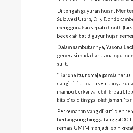
Di tengah guyuran hujan, Mente
Sulawesi Utara, Olly Dondokambey
menggunakan sepatu booth (lars)
becek akibat diguyur hujan semen
Dalam sambutannya, Yasona Lao
generasi muda harus mampu men
sulit.
“Karena itu, remaja gereja harus
cangih ini di mana semuanya suda
mampu berkarya lebih kreatif, lebi
kita bisa ditinggal oleh jaman,”t
Perkemahan yang diikuti oleh re
berlangsung hingga tanggal 30 
remaja GMIM menjadi lebih kreat