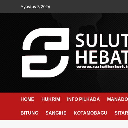
Skip
Agustus 7, 2026
to
content
HOME
HUKRIM
INFO PILKADA
MANADO
BITUNG
SANGIHE
KOTAMOBAGU
SITA