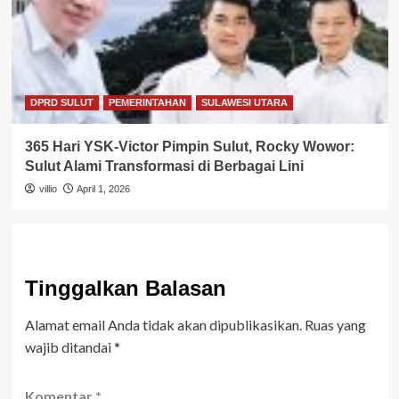
DPRD SULUT
PEMERINTAHAN
SULAWESI UTARA
365 Hari YSK-Victor Pimpin Sulut, Rocky Wowor:
Sulut Alami Transformasi di Berbagai Lini
villio
April 1, 2026
Tinggalkan Balasan
Alamat email Anda tidak akan dipublikasikan.
Ruas yang
wajib ditandai
*
Komentar
*