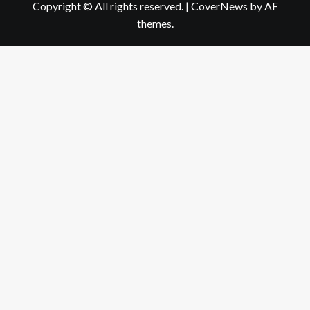
Copyright © All rights reserved.
|
CoverNews
by AF
themes.