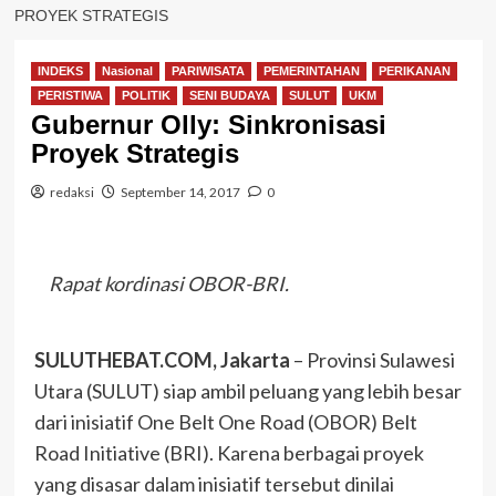
PROYEK STRATEGIS
INDEKS
Nasional
PARIWISATA
PEMERINTAHAN
PERIKANAN
PERISTIWA
POLITIK
SENI BUDAYA
SULUT
UKM
Gubernur Olly: Sinkronisasi
Proyek Strategis
redaksi
September 14, 2017
0
Rapat kordinasi OBOR-BRI.
SULUTHEBAT.COM, Jakarta
– Provinsi Sulawesi
Utara (SULUT) siap ambil peluang yang lebih besar
dari inisiatif One Belt One Road (OBOR) Belt
Road Initiative (BRI). Karena berbagai proyek
yang disasar dalam inisiatif tersebut dinilai