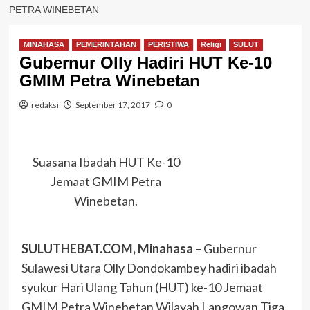
PETRA WINEBETAN
MINAHASA
PEMERINTAHAN
PERISTIWA
Religi
SULUT
Gubernur Olly Hadiri HUT Ke-10
GMIM Petra Winebetan
redaksi
September 17, 2017
0
Suasana Ibadah HUT Ke-10
Jemaat GMIM Petra
Winebetan.
SULUTH
EBAT.COM, Minahasa
– Gubernur
Sulawesi Utara Olly Dondokambey hadiri ibadah
syukur Hari Ulang Tahun (HUT) ke-10 Jemaat
GMIM Petra Winebetan Wilayah Langowan Tiga